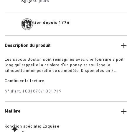
Sous 30 jours
Tradition depuis 1774
Description du produit
Les sabots Boston sont réimaginés avec une fourrure à poil
long qui rappelle la crinière d’un poney et souligne la
silhouette intemporelle de ce modèle. Disponibles en 2
coloris, imprimé léopard et noir, ils s’ornent de la boucle
Continuer la lecture
1774 exclusive. Dotés du lit de pied BIRKENSTOCK
emblématique, lui-même recouvert d’une couche de cuir
N° d'art.
1031878/1031919
nappa haut de gamme et de la même couleur, ces sabots font
écho à l’élégance et l’expressivité propres aux années 20
berlinoises.
Matière
Fonction spéciale:
Exquise