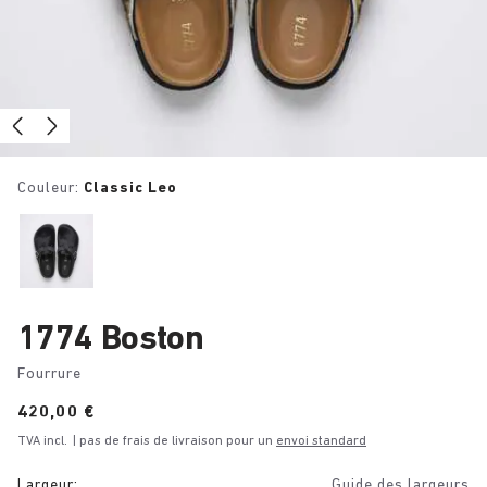
Couleur:
Classic Leo
1774 Boston
Fourrure
Price:
420,00 €
TVA incl.
| pas de frais de livraison pour un
envoi standard
Largeur:
Guide des largeurs