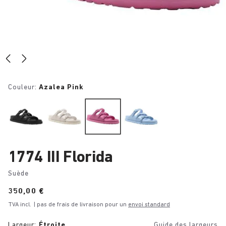
Couleur:
Azalea Pink
1774 III Florida
Suède
Price:
350,00 €
TVA incl.
| pas de frais de livraison pour un
envoi standard
Largeur:
Étroite
Guide des largeurs