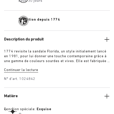
Sous 30 jours
Tradition depuis 1774
Description du produit
1774 revisite la sandale Florida, un style initialement lancé
en 1981, pour lui donner une touche contemporaine grâce à
une gamme de couleurs sourdes et vives. Elle est fabriquée à
la main en Allemagne, à partir de matériaux de qualité en
Continuer la lecture
provenance de l’Europe. Avec ses trois fines lanières et ses
boucles ajustées, elle s'adapte à la perfection à votre pied.
N° d'art.
1024842
Matière
Fonction spéciale:
Exquise