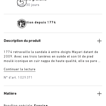
Sous 30 jours
Tradition depuis 1774
Description du produit
1774 retravaille la sandale à entre-doigts Mayari datant de
2009. Avec ses trois lanières en suède et son lit de pied
moulé iconique en cuir nappa de haute qualité, elle se pare de
couleurs spéciales : crème, noir, rose et bleu. Pratique et
Continuer la lecture
sobre à la fois, elle possède une lanière supplémentaire au
niveau du cou-de-pied pour un meilleur soutien du pied et une
N° d'art.
1025371
démarche encore plus fluide.
Matière
Fonction spéciale:
Exquise