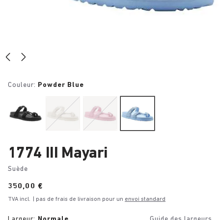
Couleur:
Powder Blue
1774 III Mayari
Suède
Price:
350,00 €
TVA incl.
| pas de frais de livraison pour un
envoi standard
Largeur:
Normale
Guide des largeurs