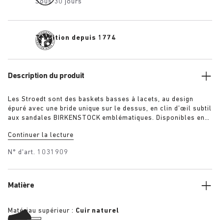
Sous 30 jours
Tradition depuis 1774
Description du produit
Les Stroedt sont des baskets basses à lacets, au design
épuré avec une bride unique sur le dessus, en clin d’œil subtil
aux sandales BIRKENSTOCK emblématiques. Disponibles en
noir, blanc et citron vert, elles procurent un confort quotidien
Continuer la lecture
dans un style minimaliste raffiné.
N° d'art.
1031909
Matière
Matériau supérieur :
Cuir naturel