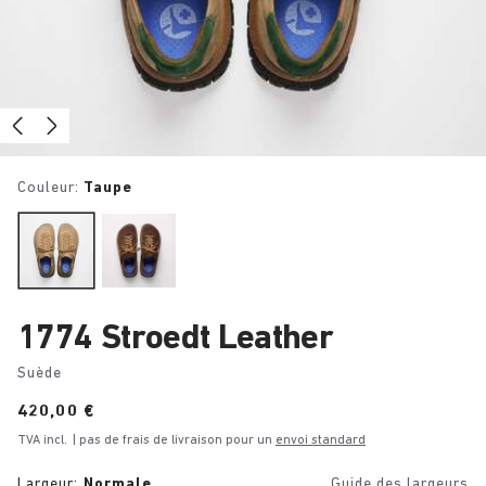
Couleur:
Taupe
1774 Stroedt Leather
Suède
Price:
420,00 €
TVA incl.
| pas de frais de livraison pour un
envoi standard
Largeur:
Normale
Guide des largeurs