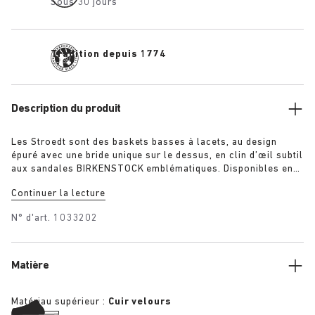
Sous 30 jours
Tradition depuis 1774
Description du produit
Les Stroedt sont des baskets basses à lacets, au design
épuré avec une bride unique sur le dessus, en clin d’œil subtil
aux sandales BIRKENSTOCK emblématiques. Disponibles en
maron et taupe, elles procurent un confort quotidien dans un
Continuer la lecture
style minimaliste raffiné.
N° d'art.
1033202
Matière
Matériau supérieur :
Cuir velours