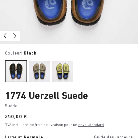
Couleur:
Black
1774 Uerzell Suede
Suède
Price:
350,00 €
TVA incl.
| pas de frais de livraison pour un
envoi standard
Largeur:
Normale
Guide des largeurs