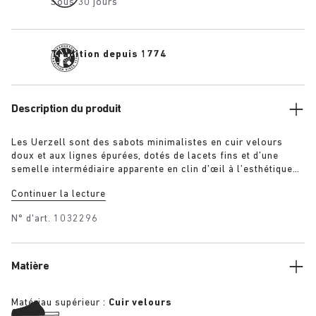
Sous 30 jours
Tradition depuis 1774
Description du produit
Les Uerzell sont des sabots minimalistes en cuir velours
doux et aux lignes épurées, dotés de lacets fins et d’une
semelle intermédiaire apparente en clin d’œil à l’esthétique
caractéristique des sandales BIRKENSTOCK. À la fois
Continuer la lecture
sculpturaux et discrets, ils sont disponibles dans des coloris
ton sur ton en taupe, citron vert et marron pour un style qui
N° d'art.
1032296
se démarque en toute subtilité.
Matière
Matériau supérieur :
Cuir velours