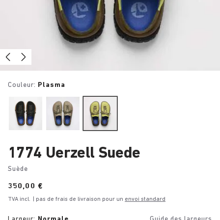
Couleur:
Plasma
1774 Uerzell Suede
Suède
Price:
350,00 €
TVA incl.
| pas de frais de livraison pour un
envoi standard
Largeur:
Normale
Guide des largeurs