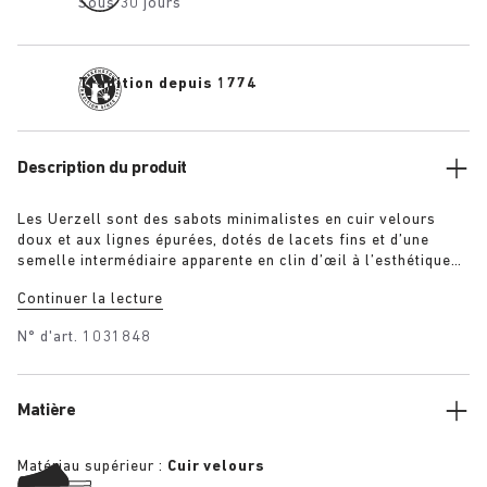
Sous 30 jours
Tradition depuis 1774
Description du produit
Les Uerzell sont des sabots minimalistes en cuir velours
doux et aux lignes épurées, dotés de lacets fins et d’une
semelle intermédiaire apparente en clin d’œil à l’esthétique
caractéristique des sandales BIRKENSTOCK. À la fois
Continuer la lecture
sculpturaux et discrets, ils sont disponibles dans des coloris
ton sur ton en taupe, citron vert et marron pour un style qui
N° d'art.
1031848
se démarque en toute subtilité.
Matière
Matériau supérieur :
Cuir velours