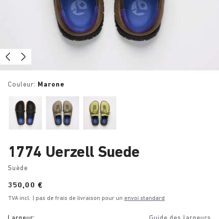
Couleur:
Marone
1774 Uerzell Suede
Suède
Price:
350,00 €
TVA incl.
| pas de frais de livraison pour un
envoi standard
Largeur:
Guide des largeurs