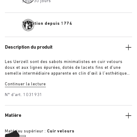
Sous 30 jours
Tradition depuis 1774
Description du produit
Les Uerzell sont des sabots minimalistes en cuir velours
doux et aux lignes épurées, dotés de lacets fins et d’une
semelle intermédiaire apparente en clin d’œil à l’esthétique
caractéristique des sandales BIRKENSTOCK. À la fois
Continuer la lecture
sculpturaux et discrets, ils sont disponibles dans des coloris
ton sur ton en taupe, citron vert et marron pour un style qui
N° d'art.
1031931
se démarque en toute subtilité.
Matière
Matériau supérieur :
Cuir velours