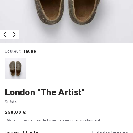
Couleur:
Taupe
London "The Artist"
Suède
Price:
250,00 €
TVA incl.
| pas de frais de livraison pour un
envoi standard
Largeur:
Étroite
Guide des largeurs