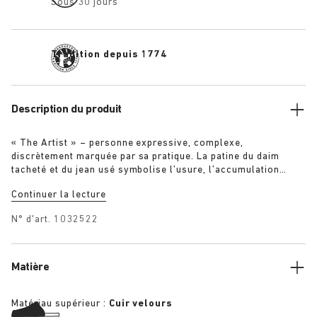
Sous 30 jours
Tradition depuis 1774
Description du produit
« The Artist » – personne expressive, complexe,
discrètement marquée par sa pratique. La patine du daim
tacheté et du jean usé symbolise l’usure, l’accumulation
progressive des marques du temps. Un uniforme conçu pour
Continuer la lecture
créer et se mouvoir, incarnant à la fois l’acte de création et
l’espace où celle-ci naît. Le vêtement comme geste,
N° d'art.
1032522
l’artefact comme preuve.
Matière
Matériau supérieur :
Cuir velours