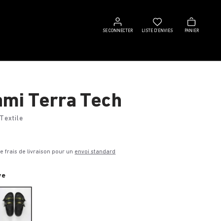
Se
Liste
Panier
connecter
d’envies
SE CONNECTER
LISTE D’ENVIES
PANIER
mi Terra Tech
Textile
€
de frais de livraison pour un
envoi standard
ve