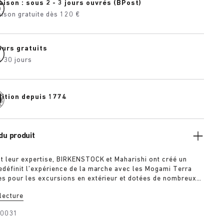
aison : sous 2 - 3 jours ouvrés (BPost)
aison gratuite dès 120 €
ours gratuits
 30 jours
dition depuis 1774
du produit
t leur expertise, BIRKENSTOCK et Maharishi ont créé un
edéfinit l’expérience de la marche avec les Mogami Terra
s pour les excursions en extérieur et dotées de nombreux
lables. Les deux brides sont composées de daim haut de
 lecture
ées de sangles au fini satiné, chacune fermée par une
rrage hautement fonctionnelle. La semelle en polyuréthane
30031
orte est imprégnée d’une substance adhérente et protectrice,