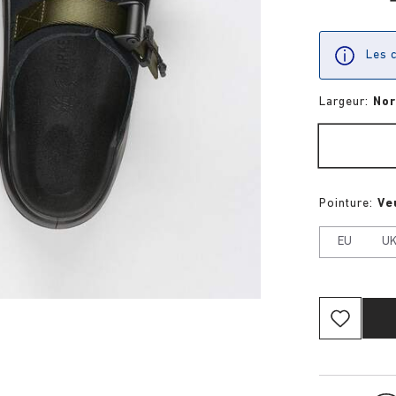
Les c
Largeur:
No
Pointure:
Ve
EU
U