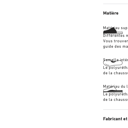
conférant de
BIRKENSTOC
Matière
Matériau sup
Différentes 
Vous trouver
guide des ma
Semelle inté
Le polyuréth
de la chaussu
Matériau du l
Le polyuréth
de la chaussu
Fabricant et