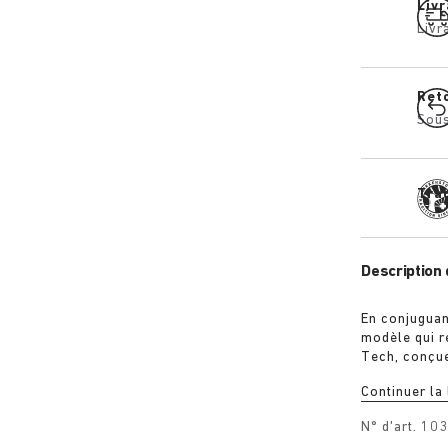
Livr
Livr
Ret
Sous
Tra
Description 
En conjuguan
modèle qui r
Tech, conçue
éléments rég
Continuer la
gamme et orn
boucle de se
N° d'art.
10
qui les supp