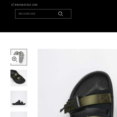
details
Mogami
BIRKENSTOCK.COM
about
Terra
product
Tech
materials
RECHERCHER
Nubuck
Leather/Textile