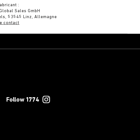
abricant :
 Global Sales GmbH
els, 53545 Linz, Allemagne
e contact
Follow 1774