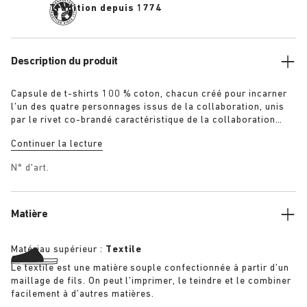
Tradition depuis 1774
Description du produit
Capsule de t-shirts 100 % coton, chacun créé pour incarner
l’un des quatre personnages issus de la collaboration, unis
par le rivet co-brandé caractéristique de la collaboration
faisant écho aux chaussures. « The Gardener » : t-shirt avec
Continuer la lecture
fleurs au crochet en vert armée surteint « The Artist » : t-
shirt blanc aspect vieilli avec patine raffinée « The Rebel » :
N° d'art.
t-shirt délavé en noir surteint « The Collector » : t-shirt
classique en bleu marine surteint Informations
supplémentaires :
Matière
Matériau supérieur :
Textile
Le textile est une matière souple confectionnée à partir d’un
maillage de fils. On peut l’imprimer, le teindre et le combiner
facilement à d’autres matières.