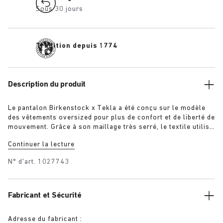
Sous 30 jours
Tradition depuis 1774
Description du produit
Le pantalon Birkenstock x Tekla a été conçu sur le modèle
des vêtements oversized pour plus de confort et de liberté de
mouvement. Grâce à son maillage très serré, le textile utilisé
est plus durable et a été légèrement délavé pour un fini ultra
Continuer la lecture
doux. Constitué de fils très longs, le tissu ne peluche pas et
garde sa couleur intense et pure même après avoir été porté
N° d'art.
1027743
pendant des années.
Fabricant et Sécurité
Adresse du fabricant :