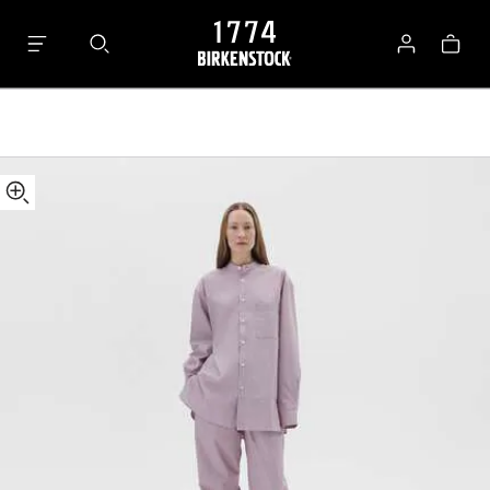
Tekla
Panier
Pants
Se
connecter