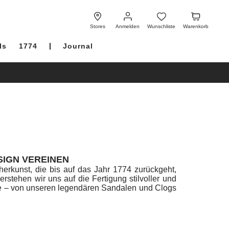
Anmelden
Wunschliste
Warenkorb
Stores
Anmelden
Wunschliste
Warenkorb
ls
1774
Journal
SIGN VEREINEN
erkunst, die bis auf das Jahr 1774 zurückgeht,
tehen wir uns auf die Fertigung stilvoller und
 – von unseren legendären Sandalen und Clogs