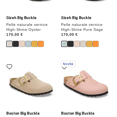
prodotto
prodotto
verrà
verrà
aggiornata
aggiornata
Gizeh Big Buckle
Gizeh Big Buckle
Pelle naturale vernice
Pelle naturale vernice
High-Shine Oyster
High-Shine Pure Sage
Price:
170,00 €
Price:
170,00 €
Interagendo
Interagendo
Novità
con
con
le
le
anteprime
anteprime
dei
dei
colori,
colori,
l’immagine
l’immagine
del
del
prodotto
prodotto
verrà
verrà
aggiornata
aggiornata
Boston Big Buckle
Boston Big Buckle