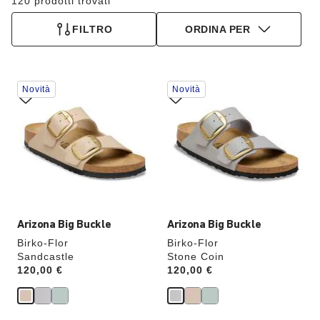
120 prodotti trovati
FILTRO
ORDINA PER
Interagendo
Interagendo
Novità
Novità
con
con
le
le
anteprime
anteprime
dei
dei
colori,
colori,
l’immagine
l’immagine
del
del
prodotto
prodotto
verrà
verrà
aggiornata
aggiornata
Arizona Big Buckle
Arizona Big Buckle
Birko-Flor
Birko-Flor
Sandcastle
Stone Coin
Price:
120,00 €
Price:
120,00 €