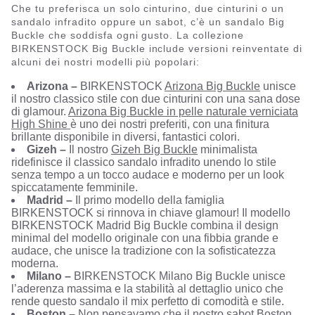
Che tu preferisca un solo cinturino, due cinturini o un
sandalo infradito oppure un sabot, c’è un sandalo Big
Buckle che soddisfa ogni gusto. La collezione
BIRKENSTOCK Big Buckle include versioni reinventate di
alcuni dei nostri modelli più popolari:
Arizona –
BIRKENSTOCK
Arizona Big Buckle
unisce
il nostro classico stile con due cinturini con una sana dose
di glamour.
Arizona Big Buckle in pelle naturale verniciata
High Shine
è uno dei nostri preferiti, con una finitura
brillante disponibile in diversi, fantastici colori.
Gizeh –
Il nostro
Gizeh Big Buckle
minimalista
ridefinisce il classico sandalo infradito unendo lo stile
senza tempo a un tocco audace e moderno per un look
spiccatamente femminile.
Madrid –
Il primo modello della famiglia
BIRKENSTOCK si rinnova in chiave glamour! Il modello
BIRKENSTOCK Madrid Big Buckle combina il design
minimal del modello originale con una fibbia grande e
audace, che unisce la tradizione con la sofisticatezza
moderna.
Milano –
BIRKENSTOCK Milano Big Buckle unisce
l’aderenza massima e la stabilità al dettaglio unico che
rende questo sandalo il mix perfetto di comodità e stile.
Boston –
Non pensavamo che il nostro sabot Boston