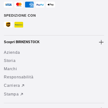
SPEDIZIONE CON
Scopri BIRKENSTOCK
Azienda
Storia
Marchi
Responsabilità
Carriera
Stampa