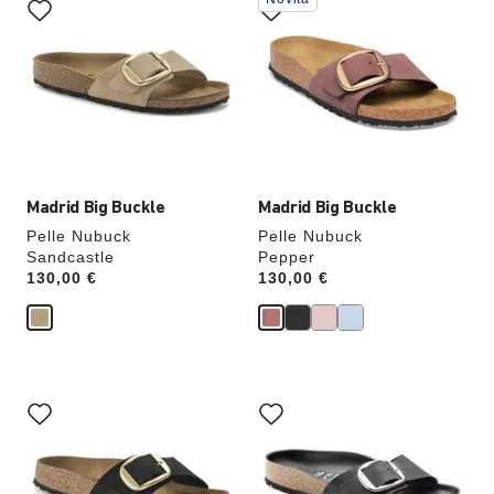
con
con
le
le
anteprime
anteprime
dei
dei
colori,
colori,
l’immagine
l’immagine
del
del
prodotto
prodotto
verrà
verrà
aggiornata
aggiornata
Madrid Big Buckle
Madrid Big Buckle
Pelle Nubuck
Pelle Nubuck
Sandcastle
Pepper
Price:
130,00 €
Price:
130,00 €
Interagendo
Interagendo
con
con
le
le
anteprime
anteprime
dei
dei
colori,
colori,