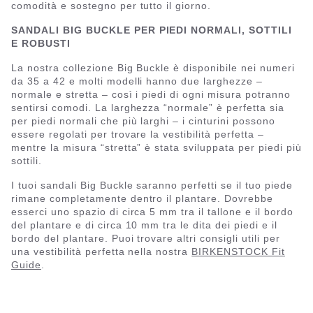
comodità e sostegno per tutto il giorno.
SANDALI BIG BUCKLE PER PIEDI NORMALI, SOTTILI
E ROBUSTI
La nostra collezione Big Buckle è disponibile nei numeri
da 35 a 42 e molti modelli hanno due larghezze –
normale e stretta – così i piedi di ogni misura potranno
sentirsi comodi. La larghezza “normale” è perfetta sia
per piedi normali che più larghi – i cinturini possono
essere regolati per trovare la vestibilità perfetta –
mentre la misura “stretta” è stata sviluppata per piedi più
sottili.
I tuoi sandali Big Buckle saranno perfetti se il tuo piede
rimane completamente dentro il plantare. Dovrebbe
esserci uno spazio di circa 5 mm tra il tallone e il bordo
del plantare e di circa 10 mm tra le dita dei piedi e il
bordo del plantare. Puoi trovare altri consigli utili per
una vestibilità perfetta nella nostra
BIRKENSTOCK Fit
Guide
.