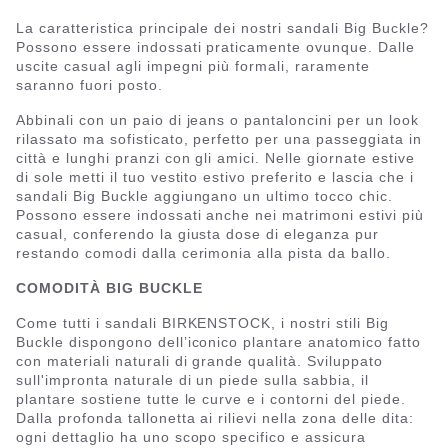
La caratteristica principale dei nostri sandali Big Buckle?
Possono essere indossati praticamente ovunque. Dalle
uscite casual agli impegni più formali, raramente
saranno fuori posto.
Abbinali con un paio di jeans o pantaloncini per un look
rilassato ma sofisticato, perfetto per una passeggiata in
città e lunghi pranzi con gli amici. Nelle giornate estive
di sole metti il tuo vestito estivo preferito e lascia che i
sandali Big Buckle aggiungano un ultimo tocco chic.
Possono essere indossati anche nei matrimoni estivi più
casual, conferendo la giusta dose di eleganza pur
restando comodi dalla cerimonia alla pista da ballo.
COMODITÀ BIG BUCKLE
Come tutti i sandali BIRKENSTOCK, i nostri stili Big
Buckle dispongono dell’iconico plantare anatomico fatto
con materiali naturali di grande qualità. Sviluppato
sull'impronta naturale di un piede sulla sabbia, il
plantare sostiene tutte le curve e i contorni del piede.
Dalla profonda tallonetta ai rilievi nella zona delle dita:
ogni dettaglio ha uno scopo specifico e assicura