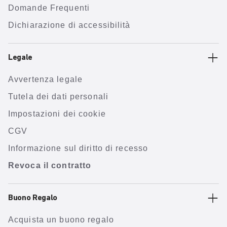
Domande Frequenti
Dichiarazione di accessibilità
Legale
Avvertenza legale
Tutela dei dati personali
Impostazioni dei cookie
CGV
Informazione sul diritto di recesso
Revoca il contratto
Buono Regalo
Acquista un buono regalo