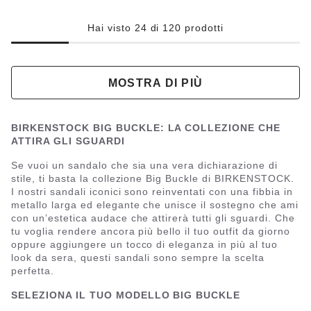
Hai visto 24 di 120 prodotti
MOSTRA DI PIÙ
BIRKENSTOCK BIG BUCKLE: LA COLLEZIONE CHE
ATTIRA GLI SGUARDI
Se vuoi un sandalo che sia una vera dichiarazione di
stile, ti basta la collezione Big Buckle di BIRKENSTOCK.
I nostri sandali iconici sono reinventati con una fibbia in
metallo larga ed elegante che unisce il sostegno che ami
con un’estetica audace che attirerà tutti gli sguardi. Che
tu voglia rendere ancora più bello il tuo outfit da giorno
oppure aggiungere un tocco di eleganza in più al tuo
look da sera, questi sandali sono sempre la scelta
perfetta.
SELEZIONA IL TUO MODELLO BIG BUCKLE