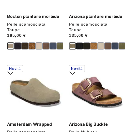
verrà
verrà
aggiornata
aggiornata
Boston plantare morbido
Arizona plantare morbido
Pelle scamosciata
Pelle scamosciata
Taupe
Taupe
Price:
165,00 €
Price:
135,00 €
Interagendo
Interagendo
Novità
Novità
con
con
le
le
anteprime
anteprime
dei
dei
colori,
colori,
l’immagine
l’immagine
del
del
prodotto
prodotto
verrà
verrà
aggiornata
aggiornata
Amsterdam Wrapped
Arizona Big Buckle