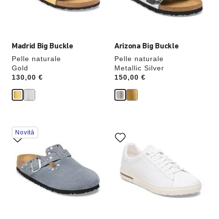
l’immagine
l’immagine
del
del
prodotto
prodotto
verrà
verrà
aggiornata
aggiornata
Madrid Big Buckle
Arizona Big Buckle
Pelle naturale
Pelle naturale
Gold
Metallic Silver
Price:
130,00 €
Price:
150,00 €
Interagendo
Interagendo
Novità
con
con
le
le
anteprime
anteprime
dei
dei
colori,
colori,
l’immagine
l’immagine
del
del
prodotto
prodotto
verrà
verrà
aggiornata
aggiornata