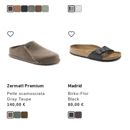
Interagendo
Interagendo
con
con
le
le
anteprime
anteprime
dei
dei
colori,
colori,
l’immagine
l’immagine
del
del
prodotto
prodotto
verrà
verrà
aggiornata
aggiornata
Zermatt Premium
Madrid
Pelle scamosciata
Birko-Flor
Gray Taupe
Black
Price:
140,00 €
Price:
80,00 €