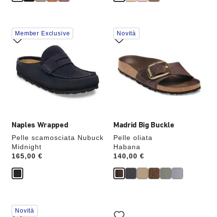
Interagendo
Interagendo
Member Exclusive
Novità
con
con
le
le
anteprime
anteprime
dei
dei
colori,
colori,
l’immagine
l’immagine
del
del
prodotto
prodotto
verrà
verrà
aggiornata
aggiornata
Naples Wrapped
Madrid Big Buckle
Pelle scamosciata Nubuck
Pelle oliata
Midnight
Habana
Price:
165,00 €
Price:
140,00 €
Interagendo
Interagendo
Novità
con
con