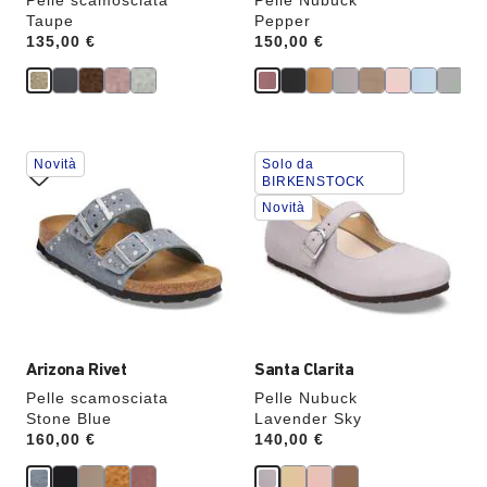
Pelle scamosciata
Pelle Nubuck
Taupe
Pepper
Price:
135,00 €
Price:
150,00 €
Interagendo
Interagendo
Novità
Solo da
con
con
BIRKENSTOCK
le
le
Novità
anteprime
anteprime
dei
dei
colori,
colori,
l’immagine
l’immagine
del
del
prodotto
prodotto
verrà
verrà
aggiornata
aggiornata
Arizona Rivet
Santa Clarita
Pelle scamosciata
Pelle Nubuck
Stone Blue
Lavender Sky
Price:
160,00 €
Price:
140,00 €