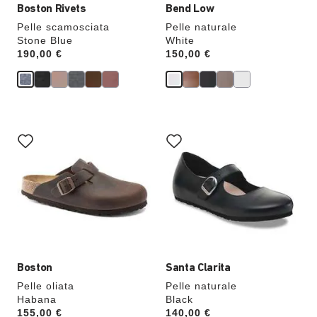
Boston Rivets
Bend Low
Pelle scamosciata
Pelle naturale
Stone Blue
White
Price:
190,00 €
Price:
150,00 €
Interagendo
Interagendo
con
con
le
le
anteprime
anteprime
dei
dei
colori,
colori,
l’immagine
l’immagine
del
del
prodotto
prodotto
verrà
verrà
aggiornata
aggiornata
Boston
Santa Clarita
Pelle oliata
Pelle naturale
Habana
Black
Price:
155,00 €
Price:
140,00 €