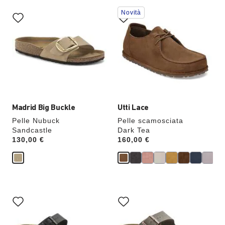
Interagendo
Interagendo
Novità
con
con
le
le
anteprime
anteprime
dei
dei
colori,
colori,
l’immagine
l’immagine
del
del
prodotto
prodotto
verrà
verrà
aggiornata
aggiornata
Madrid Big Buckle
Utti Lace
Pelle Nubuck
Pelle scamosciata
Sandcastle
Dark Tea
Price:
130,00 €
Price:
160,00 €
Interagendo
Interagendo
con
con
le
le
anteprime
anteprime