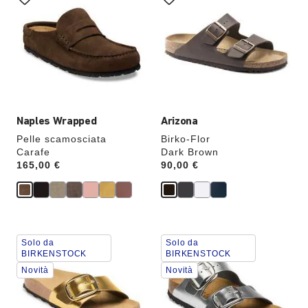
le
le
anteprime
anteprime
dei
dei
colori,
colori,
l’immagine
l’immagine
del
del
prodotto
prodotto
verrà
verrà
aggiornata
aggiornata
Naples Wrapped
Arizona
Pelle scamosciata
Birko-Flor
Carafe
Dark Brown
Price:
165,00 €
Price:
90,00 €
Interagendo
Interagendo
Solo da
Solo da
con
con
BIRKENSTOCK
BIRKENSTOCK
le
le
Novità
Novità
anteprime
anteprime
dei
dei
colori,
colori,