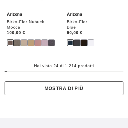
verrà
verrà
aggiornata
aggiornata
Arizona
Arizona
Birko-Flor Nubuck
Birko-Flor
Mocca
Blue
Price:
100,00 €
Price:
90,00 €
Hai visto 24 di 1.214 prodotti
MOSTRA DI PIÙ