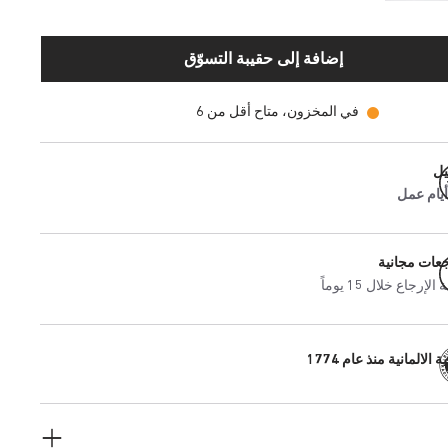
إضافة إلى حقيبة التسوّق
في المخزون، متاح أقل من 6
يل
جعات مجانية
إرجاع خلال 15 يوماً
 الالمانية منذ عام 1774