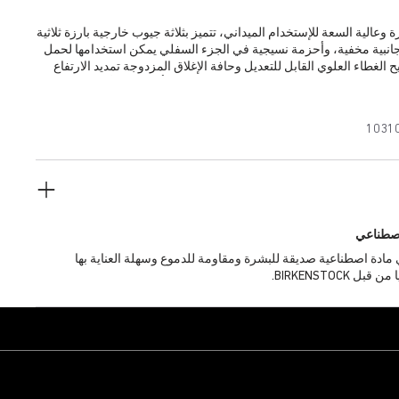
وعالية السعة للإستخدام الميداني، تتميز بثلاثة جيوب خارجية بارزة ثلاثية
 جانبية مخفية، وأحزمة نسيجية في الجزء السفلي يمكن استخدامها لحمل
يح الغطاء العلوي القابل للتعديل وحافة الإغلاق المزدوجة تمديد الارتفاع
بنسبة تقارب +50%، مما يسمح باستخدام الحقيبة كحقيبة يومية أو لحمل الأمتعة في
سبوع. تحتوي الحقيبة على بطانة محشوة سميكة في جميع أنحائها، وتتميز
بيوتر المحمول مبطن جيداً ومعلق لحمايته من الصدمات. تتيح مشابك
1031
 الحقيبة بسهولة.
صطناعي
Birko® هي مادة اصطناعية صديقة للبشرة ومقاومة للدموع وسهلة العناية بها
BIRKENSTOCK.