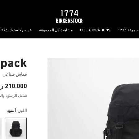
جموعة 1774
COLLABORATIONS
مشاهدة كل المجموعة
عن بيركنستوك 1774
kpack
قماش صناعي
210.000 ر.ع.
شامل الرسوم والض
اللون:
أسود