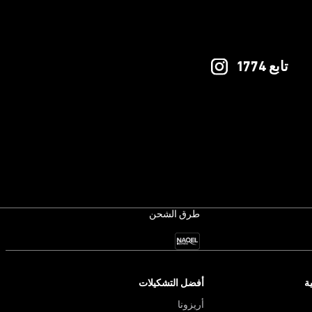
تابع 1774
طرق الشحن
ة
أفضل التشكيلات
أريزونا