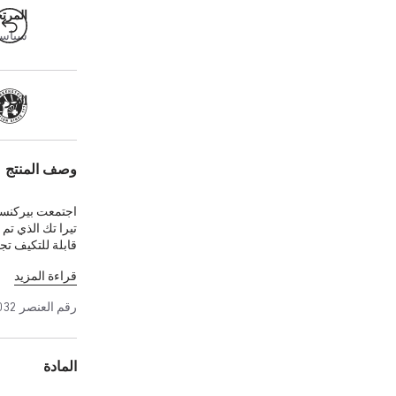
المرت
سياسة ال
الحرفية
وصف المنتج
اجتمعت بيركنست
تيرا تك الذي تم 
قابلة للتكيف تج
الجلد السويدي 
قراءة المزيد
الأداء ويمثل قط
يوريثان، مما يح
رقم العنصر
032
المادة