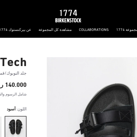
جموعة 1774
COLLABORATIONS
مشاهدة كل المجموعة
عن بيركنستوك 1774
 Tech
جلد النوبوك/ق
140.000 ر.ع.
شامل الرسوم والض
اللون:
أسود