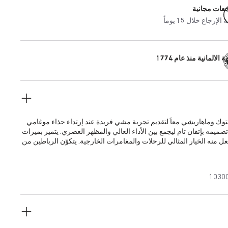
جعات مجانية
إرجاع خلال 15 يوماً
 الالمانية منذ عام 1774
وك وماهاريشي معاً لتقديم تجربة مشي فريدة عند إرتداء حذاء موغامي
تصميمه بإتقان تام ليجمع بين الأداء العالي والمظهر العصري. يتميز بميزات
عل منه الخيار المثالي للرحلات والمغامرات الخارجية. يتكوّن الرباطين من
الفاخر وشريط نسيجي لامع، وكل منهما مزود بإبزيم سريع الفك عالي
عة زينة في الوسط. في أسفله، تم إضفاء الثبات والحماية لنعل البولي
ول وسادة القدم التشريحية الشهيرة من بيركنستوك إلى منتج مقاوم للماء.
1030