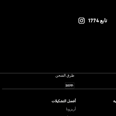
تابع 1774
طرق الشحن
ة
أفضل التشكيلات
أريزونا