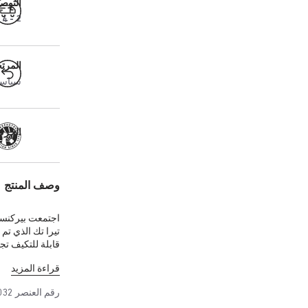
التوص
2 - 4 أيام عمل
المرت
سياسة ال
الحرفية
وصف المنتج
اجتمعت بيركنست
تيرا تك الذي تم 
قابلة للتكيف تج
الجلد السويدي 
قراءة المزيد
الأداء ويمثل قط
يوريثان، مما يح
رقم العنصر
032