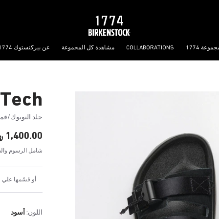
جموعة 1774
COLLABORATIONS
مشاهدة كل المجموعة
عن بيركنستوك 1774
 Tech
جلد النوبوك/ق
1,400.00 ﷼
شامل الرسوم والض
أو قسّمها علي 4 دفعات شهرية بقيمة 350.00 ﷼
اللون:
أسود