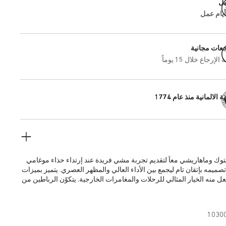
يل
جعات مجانية
إرجاع خلال 15 يوماً
 الالمانية منذ عام 1774
وك وماهاريشي معاً لتقديم تجربة مشي فريدة عند إرتداء حذاء موغامي
تصميمه بإتقان تام ليجمع بين الأداء العالي والمظهر العصري. يتميز بميزات
عل منه الخيار المثالي للرحلات والمغامرات الخارجية. يتكوّن الرباطين من
الفاخر وشريط نسيجي لامع، وكل منهما مزود بإبزيم سريع الفك عالي
عة زينة في الوسط. في أسفله، تم إضفاء الثبات والحماية لنعل البولي
ول وسادة القدم التشريحية الشهيرة من بيركنستوك إلى منتج مقاوم للماء.
1030