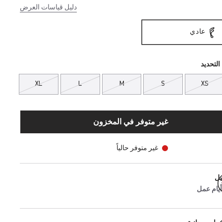
دليل قياسات العرض
عادي
التحديد
XL
L
M
S
XS
غير متوفر في المخزون
غير متوفر حالياً
يل