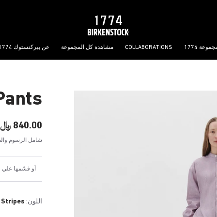
جموعة 1774
COLLABORATIONS
مشاهدة كل المجموعة
عن بيركنستوك 1774
Pants
840.00 ﷼
شامل الرسوم والض
أو قسّمها علي 4 دفعات شهرية بقيمة 210.00 ﷼
اللون:
 Stripes