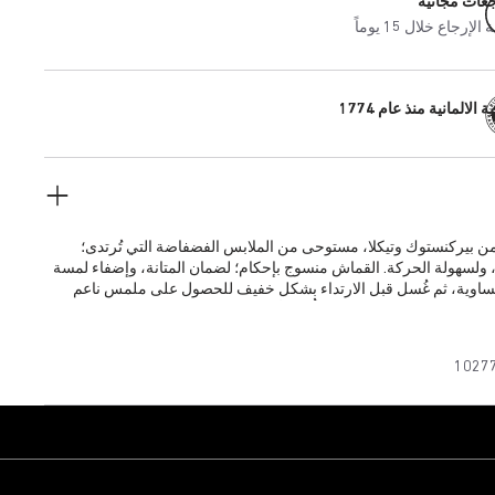
جعات مجانية
إرجاع خلال 15 يوماً
 الالمانية منذ عام 1774
من بيركنستوك وتيكلا، مستوحى من الملابس الفضفاضة التي تُرتدى؛
 ولسهولة الحركة. القماش منسوج بإحكام؛ لضمان المتانة، وإضفاء لمسة
متساوية، ثم غُسل قبل الارتداء بشكل خفيف للحصول على ملمس ناعم
ط الطويلة المستخدمة تمنع تحبُّب الألياف، وتحافظ على درجة اللون ونقائه
من الاستخدام.
1027