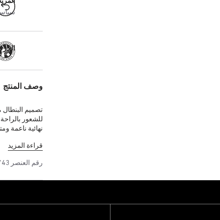
المرت
سياسة ال
الحرفية
وصف المنتج
تصميم البنطال 
للشعور بالراحة،
نهائية ناعمة و
على اليد. الخيو
قراءة المزيد
حتى بعد سنوات 
رقم العنصر
743