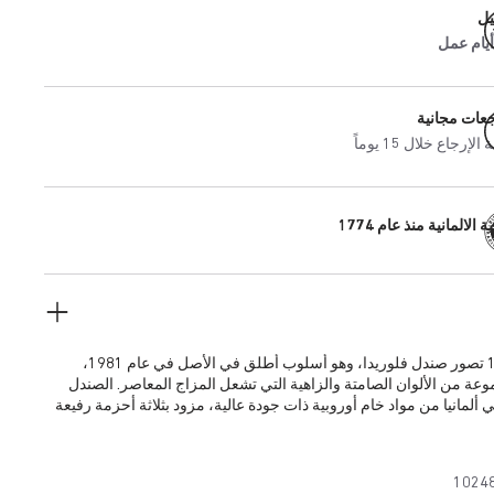
يل
جعات مجانية
إرجاع خلال 15 يوماً
 الالمانية منذ عام 1774
يعيد صندل 1774 تصور صندل فلوريدا، وهو أسلوب أطلق في الأصل في عام 1981،
ة من الألوان الصامتة والزاهية التي تشعل المزاج المعاصر. الصندل
المصنوع يدويًا في ألمانيا من مواد خام أوروبية ذات جودة عالية، مزود بثلاثة أحزمة رفيعة
لضبطها حسب كل شخص.
1024