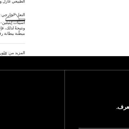
الطبيعي عازل ويوف
النعل الخارجي:
أسيتات إيثيلين-
ونتيجةً لذلك، ف
مبطّنة ببطانة رق
المزيد من:
فلوري
يعرف.