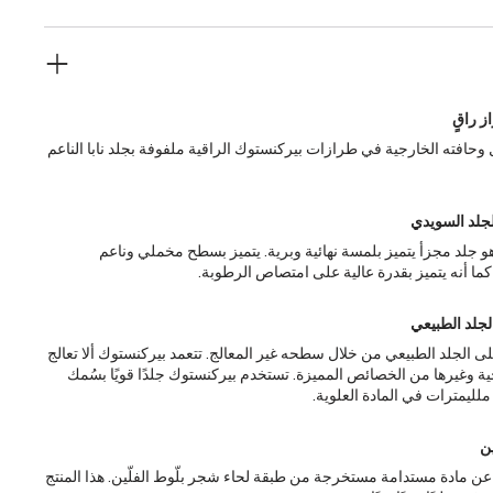
ز راقٍ
ل وحافته الخارجية في طرازات بيركنستوك الراقية ملفوفة بجلد نابا الناعم
لجلد السويدي
و جلد مجزأ يتميز بلمسة نهائية وبرية. يتميز بسطح مخملي وناعم
كما أنه يتميز بقدرة عالية على امتصاص الرطوبة.
لجلد الطبيعي
 الجلد الطبيعي من خلال سطحه غير المعالج. تتعمد بيركنستوك ألا تعالج
ة وغيرها من الخصائص المميزة. تستخدم بيركنستوك جلدًا قويًا بسُمك
ين
رة عن مادة مستدامة مستخرجة من طبقة لحاء شجر بلّوط الفلّين. هذا المنتج