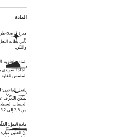
المادة
ميزة خاصة:
طرا
تأتي بطانة النع
والليّن.
المادة العلوية:
ا
الجلد السويدي ه
الملمس للغاية. 
النعل الداخلي:
ا
يمكن التعرف على
الحبيبات السطحي
من 2,8 إلى 3,2 ملليمترات في المادة العلوية.
مادة النعل:
الفلّ
إنّ الفلّين عبا