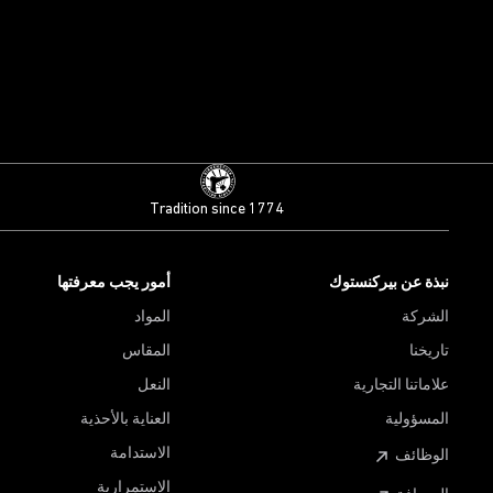
Tradition since 1774
نبذة عن بيركنستوك
أمور يجب معرفتها
الشركة
المواد
تاريخنا
المقاس
علاماتنا التجارية
النعل
المسؤولية
العناية بالأحذية
الاستدامة
الوظائف
الاستمرارية