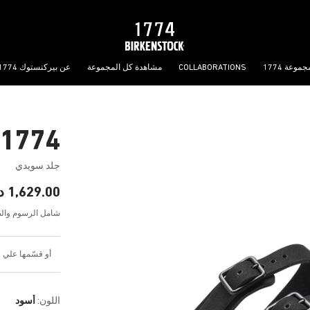
جموعة 1774
COLLABORATIONS
مشاهدة كل المجموعة
عن بيركنستوك 1774
1774 فلوريدا III
جلد سويدي
1,629.00 د.إ
شامل الرسوم والض
أو قسّمها علي 4 دفعات شهرية بقيمة 407.25 د.إ
اللون:
أسود