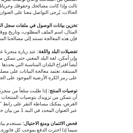
ثالث وإذا كانت مصالحك وحقوقك وحرياتك ا
الحالات، يُرجى التواصل معنا على العنوان الوارد في البند 1 من ب
تخزين بيانات الوصول في ملفات سجل ال
المثال، اسم الملف المطلوب، وتاريخ ووقت
فإن هذه المعالجة تستند إلى مصالحنا ا
تفضيلات البلد واللغة:
عند زيارة متجرنا ع
وإن أمكن، لغة البلد المعني حتى نتمكن م
أيضاً اقتراح البلدان المناسبة التي يحد
المنبثقة. تعتمد معالجة البيانات على مصل
على رمز الكرة الأرضية الموجود على الجانب
توصيات المنتج:
إذا طلبت سلعاً من متجرن
أن نتمكن من تزويدك بتوصيات المنتجات ال
عبر العنوان المحدد في البند 1 من بيان خصوصية البيانات هذا.
فحص الائتمان ومنع الاحتيال:
نستخدم بيان
سيما إذا اخترت الدفع بموجب كل فاتورة. 