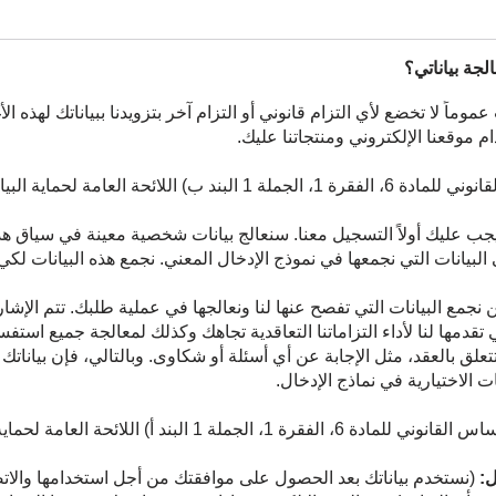
موماً لا تخضع لأي التزام قانوني أو التزام آخر بتزويدنا ببياناتك لهذه ا
قعنا الإلكتروني ومنتجاتنا عليك.
ة العامة لحماية البيانات (GDPR)
ب عليك أولاً التسجيل معنا. سنعالج بيانات شخصية معينة في سياق ه
ى البيانات التي نجمعها في نموذج الإدخال المعني. نجمع هذه البيانات 
 نجمع البيانات التي تفصح عنها لنا ونعالجها في عملية طلبك. تتم الإشار
 تقدمها لنا لأداء التزاماتنا التعاقدية تجاهك وكذلك لمعالجة جميع است
 بالعقد، مثل الإجابة عن أي أسئلة أو شكاوى. وبالتالي، فإن بياناتك ض
ات الاختيارية في نماذج الإدخال.
ند أ) اللائحة العامة لحماية البيانات (GDPR)
ل:
(نستخدم بياناتك بعد الحصول على موافقتك من أجل استخدامها والاتصا