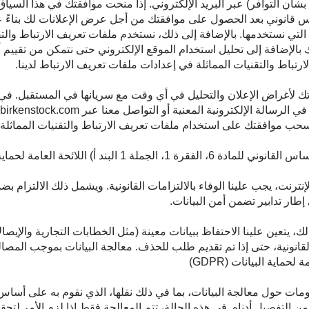
بشأن التوافر) عبر البريد الإلكتروني. إذا منحت موافقتك في هذا السيا
ساس قانوني بعد الحصول على موافقتك من أجل عرض الإعلانات لك بناءً 
 التي نستخدمها. بالإضافة إلى ذلك، نستخدم ملفات تعريف الارتباط وال
 بالإضافة إلى تحليل استخدام الموقع الإلكتروني حتى نتمكن من تقييم 
تباط والتقنيات المماثلة في إعدادات ملفات تعريف الارتباط لدينا.
لأغراض الإعلان والتحليل في أي وقت مع سريانها في المستقبل. في حال
ند أ) اللائحة العامة لحماية البيانات (GDPR)
ترنت، يجب علينا الوفاء بالالتزامات القانونية. ويشمل ذلك الالتزام بضم
 إطار تدابير تضمن أمن البيانات.
ك، يتعين علينا الاحتفاظ ببيانات معينة (مثل الخطابات التجارية والإيصال
اظ القانونية، حتى إذا تم تقديم طلب للحذف. معالجة البيانات بموجب الم
لومات حول معالجة البيانات، بما في ذلك نقلها، الذي نقوم به على أ
ن التفصيل أدناه. في هذه الحالة، تتم المعالجة فقط إذا لزم الأمر ل