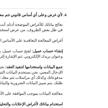
4. لأي غرض وعلى أي أساس قانوني تتم معالجة بياناتي؟
نعالج بياناتك للأغراض الموضحة أدناه. أنت ع
في ظل بعض الظروف، من عرض استخدام مو
أغراض المعالجة التعاقدية على الأساس القانوني للمادة 6، الفقرة 1، الجملة 1 البند ب) اللائح
إنشاء حساب عميل:
لفتح حساب عميل، يج
وعنوان بريدك الإلكتروني. تتم الإشارة إل
جمع البيانات واستخدامها لتنفيذ العقد:
نحن
الإدخال المعني. نحن نستخدم البيانات التي
مدفوعاتك وكذلك أي مراسلات تتم معك تتعلق
طلبك. يتم تمييز البيانات الضرورية والبيان
معالجة البيانات بموجب الموافقة على الأساس القانوني للمادة 6، الفقرة 1، الجملة 1 الب
استخدام بياناتك لأغراض الإعلانات والتحلي