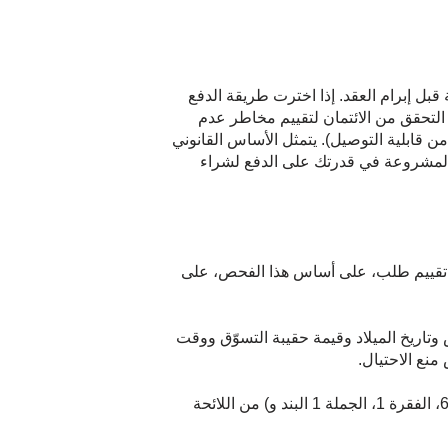
بل إبرام العقد. إذا اخترت طريقة الدفع
 التحقق من الائتمان لتقييم مخاطر عدم
 قابلية التوصيل). يتمثل الأساس القانوني
 النقل على مصلحتنا المشروعة في قدرتك على الدفع لشراء
تم تقييم طلب، على أساس هذا الفحص، على
طلبك (الاسم والعنوان والجنس وتاريخ الميلاد وقيمة حقيبة التسوّق ووقت
منع الاحتيال.
يتمثل الأساس القانوني لعمليات النقل هذه في مصلحتنا المشروعة في منع الاحتيال على نفقتك أو نفقتنا، المادة 6، الفقرة 1، الجملة 1 البند و) من اللائحة