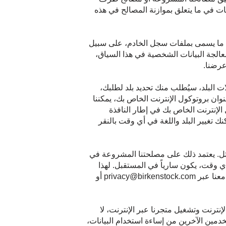
ات في ما يتعلق بموازنة المصالح في هذه
في ما يسمى بملفات سجل الخادم، على سبيل
الجة البيانات الشخصية في هذا السياق،
عرضنا.
ت البلد، سيُطلب منك تحديد بلد لطلبك،
وان بروتوكول الإنترنت الخاص بك، يمكننا
الإنترنت الخاص بك في إطار النافذة
ك تغيير البلد واللغة في أي وقت بالنقر
ماثل. يعتمد ذلك على مصلحتنا المشروعة في
ي وقت، يكون سارياً في المستقبل. لهذا
الغرض، يمكنك ببساطة النقر على رابط "إلغاء الاشتراك" في الرسالة الإلكترونية الإعلانية ذات الصلة أو التواصل معنا عبر privacy@birkenstock.com أو
نترنت وتشغيل متجرنا عبر الإنترنت، لا
دمين الآخرين من إساءة استخدام البيانات،