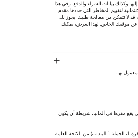
ليها وكذلك بيانات الشراء والدفع. وفي هذا
ئتمانية لتقييم المخاطر التي حددها مقدم
، قد لا نتمكن من معالجة طلبك. يجوز لك
 عن موقفك الخاص. لهذا الغرض، يمكنك
معمول بها.
يقع مقرها في ألمانيا، شريطة أن يكون
يُعد إرسال البيانات ضرورياً لمعالجة طلبك ومن ثم أداء التزاماتنا التعاقدية، وبالتالي يتم على أساس المادة 6، الفقرة 1، الجملة 1 البند ب) من اللائحة العامة