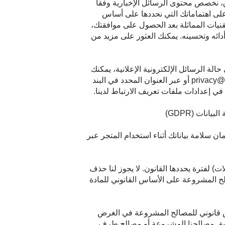
ق، نخصص محتوى الرسائل الإخبارية وفقاً
على اهتماماتك التي نحددها على أساس
تقنيات المماثلة بعد الحصول على موافقتك،
أدائه وتحسينه. يمكنك العثور على مزيد من
ة الرسائل الإلكترونية الإعلانية، يمكنك
ببساطة النقر على رابط "إلغاء الاشتراك" في الرسالة الإلكترونية المعنية أو التواصل معنا عبر privacy@birkenstock.com أو عبر العنوان المحدد في البند
ان سلامة بياناتك أثناء استخدام المتجر عبر
ات) لفترة يحددها القانون. لا يجوز لنا حذف
صالح المشروعة على الأساس القانوني للمادة
ساس قانوني للمصالح المشروعة في الغرض
تحقيق مصالحنا المشروعة أو مصالح طرف