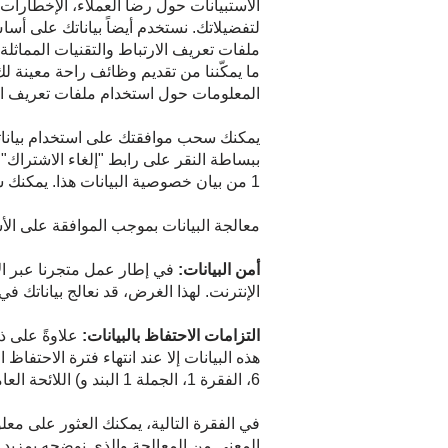
الاستبيانات حول رضا العملاء، الإخطارات 
لتفضيلاتك. نستخدم أيضاً بياناتك على أ
ملفات تعريف الارتباط والتقنيات المماثلة
ما يمكّننا من تقديم وظائف راحة معينة لك
المعلومات حول استخدام ملفات تعريف الار
يمكنك سحب موافقتك على استخدام بياناتك 
1 من بيان خصوصية البيانات هذا. يمكنك سحب موافقتك على استخدام ملفات تعريف الارتباط والتقنيات المماثلة في إعدادات ملفات تعريف الارتباط لدينا.
معالجة البيانات بموجب الموافقة على الأساس القانوني للمادة 6، الفقرة 1، الجملة 1 الب
أمن البيانات:
في إطار عمل متجرنا عبر الإن
الإنترنت. لهذا الغرض، قد نعالج بياناتك في
التزامات الاحتفاظ بالبيانات:
علاوةً على ذل
هذه البيانات إلا عند انتهاء فترة الاحتف
6، الفقرة 1، الجملة 1 البند و) اللائحة العامة لحماية البيانات (GDPR)
في الفقرة التالية، يمكنك العثور على مع
المعني من المعالجة والذي نوضحه بمزيد م