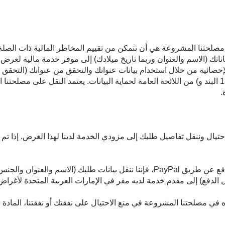
مصلحتنا المشروعة هي أن نتمكن من تقييم المخاطر المالية ذات الصلة ق
اناتك (الاسم والعنوان وربما تاريخ ميلادك) إلى موفر خدمة مالية لغرض
حصائية من خلال استخدام بيانات عنوانك والتحقق من عنوانك (التحقق من
لهذا النقل في المادة 6، الفقرة 1، الجملة 1 البند و) من اللائحة العامة لحماية البيانات. يعتمد
.
احتيال وننقل تفاصيل طلبك إلى مزودي الخدمة لدينا لهذا الغرض. إذا 
إذا اخترت الدفع عن طريق الفاتورة أو الدفع عن طريق PayPal، فإننا ننقل بيانات 
الدفع) إلى مقدم خدمة لديه مقر في الإمارات العربية المتحدة لأغراض 