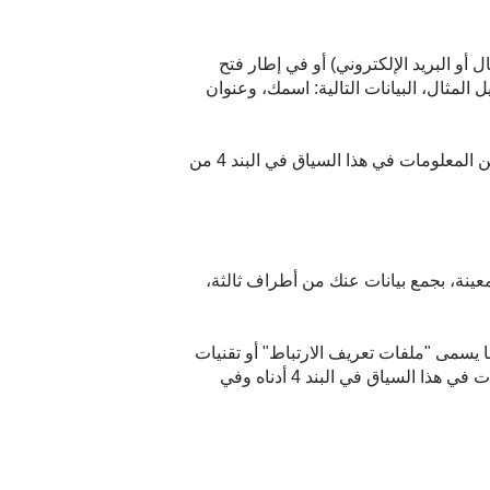
 أو البريد الإلكتروني) أو في إطار فتح
لمثال، البيانات التالية: اسمك، وعنوان
سيشير نموذج الإدخال الذي تستخدمه إلى ما إذا كنت ملزماً بتزويدنا بهذه البيانات أم لا. يمكنك العثور على مزيد من المعلومات في هذا السياق في البند 4 من
عينة، بجمع بيانات عنك من أطراف ثالثة،
 يسمى "ملفات تعريف الارتباط" أو تقنيات
مماثلة على موقعنا الإلكتروني، على سبيل المثال لأغراض الإعلان والتحليل. يمكنك العثور على مزيد من المعلومات في هذا السياق في البند 4 أدناه وفي