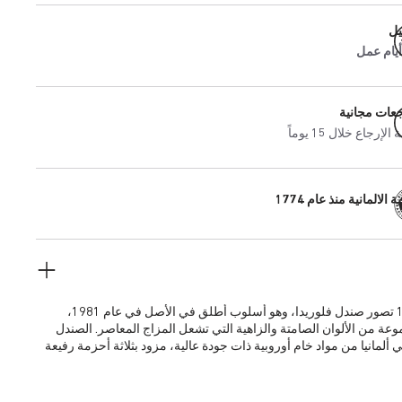
يل
جعات مجانية
إرجاع خلال 15 يوماً
 الالمانية منذ عام 1774
يعيد صندل 1774 تصور صندل فلوريدا، وهو أسلوب أطلق في الأصل في عام 1981،
ة من الألوان الصامتة والزاهية التي تشعل المزاج المعاصر. الصندل
المصنوع يدويًا في ألمانيا من مواد خام أوروبية ذات جودة عالية، مزود بثلاثة أحزمة رفيعة
لضبطها حسب كل شخص.