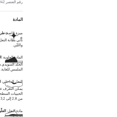
رقم العنصر
842
المادة
ميزة خاصة:
طرا
تأتي بطانة النع
والليّن.
المادة العلوية:
ا
الجلد السويدي ه
الملمس للغاية. 
النعل الداخلي:
ا
يمكن التعرف على
الحبيبات السطحي
من 2,8 إلى 3,2 ملليمترات في المادة العلوية.
مادة النعل:
الفلّ