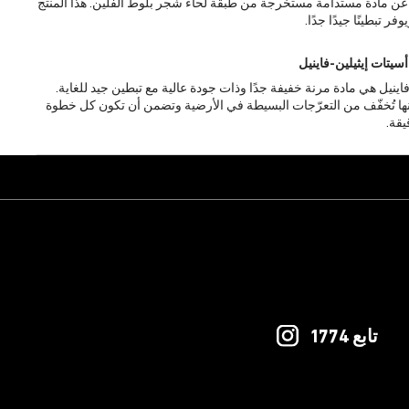
رة عن مادة مستدامة مستخرجة من طبقة لحاء شجر بلّوط الفلّين. هذا المنتج
ر تبطينًا جيدًا جدًا.
أسيتات إيثيلين-فاينيل
فاينيل هي مادة مرنة خفيفة جدًا وذات جودة عالية مع تبطين جيد للغاية.
إنها تُخفّف من التعرّجات البسيطة في الأرضية وتضمن أن تكون كل خطوة
يقة.
تابع 1774