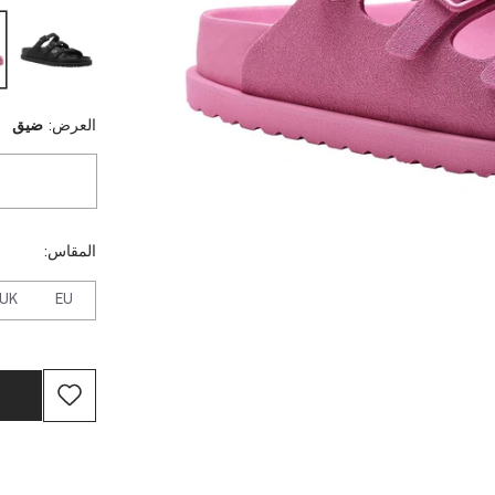
العرض:
ضيق
المقاس:
UK
EU