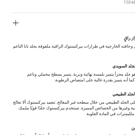
1024
ز راقٍ
ل وحافته الخارجية في طرازات بيركنستوك الراقية ملفوفة بجلد نابا الناعم
لجلد السويدي
و جلد مجزأ يتميز بلمسة نهائية وبرية. يتميز بسطح مخملي وناعم
كما أنه يتميز بقدرة عالية على امتصاص الرطوبة.
لجلد الطبيعي
 الجلد الطبيعي من خلال سطحه غير المعالج. تتعمد بيركنستوك ألا تعالج
ة وغيرها من الخصائص المميزة. تستخدم بيركنستوك جلدًا قويًا بسُمك
ين