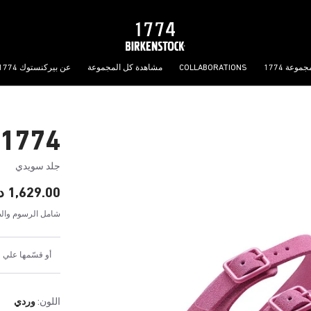
جموعة 1774
COLLABORATIONS
مشاهدة كل المجموعة
عن بيركنستوك 1774
1774 فلوريدا III
جلد سويدي
1,629.00 د.إ
شامل الرسوم والض
أو قسّمها علي 4 دفعات شهرية بقيمة 407.25 د.إ
اللون:
وردي