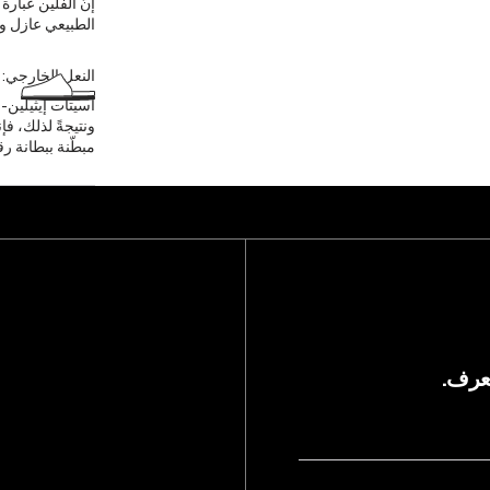
إنّ الفلّين عبا
الطبيعي عازل ويوف
النعل الخارجي:
أسيتات إيثيلين-
ونتيجةً لذلك، ف
مبطّنة ببطانة رق
يعرف.