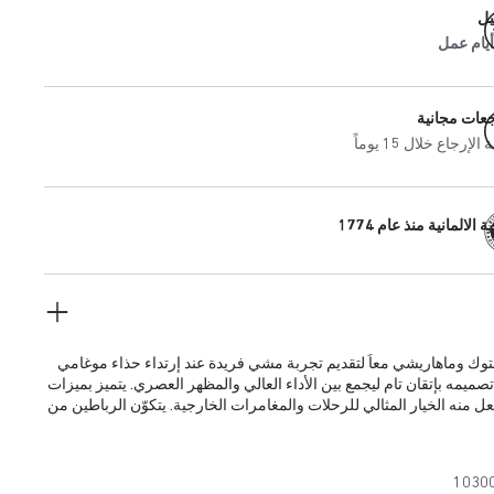
يل
جعات مجانية
إرجاع خلال 15 يوماً
 الالمانية منذ عام 1774
وك وماهاريشي معاً لتقديم تجربة مشي فريدة عند إرتداء حذاء موغامي
تصميمه بإتقان تام ليجمع بين الأداء العالي والمظهر العصري. يتميز بميزات
عل منه الخيار المثالي للرحلات والمغامرات الخارجية. يتكوّن الرباطين من
الفاخر وشريط نسيجي لامع، وكل منهما مزود بإبزيم سريع الفك عالي
عة زينة في الوسط. في أسفله، تم إضفاء الثبات والحماية لنعل البولي
ول وسادة القدم التشريحية الشهيرة من بيركنستوك إلى منتج مقاوم للماء.
1030