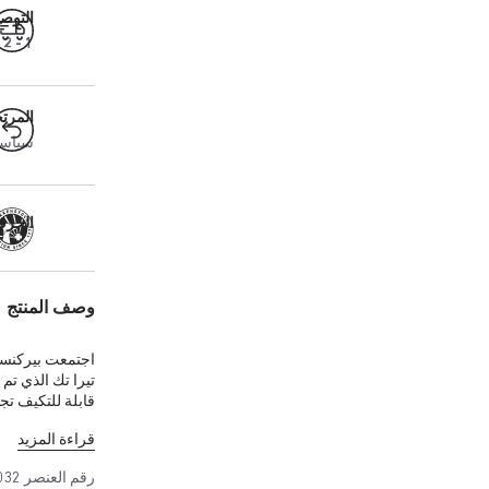
التوص
1 - 2 أيام عمل
المرت
سياسة ال
الحرفية
وصف المنتج
اجتمعت بيركنست
تيرا تك الذي تم 
قابلة للتكيف تج
الجلد السويدي 
قراءة المزيد
الأداء ويمثل قط
يوريثان، مما يح
رقم العنصر
032