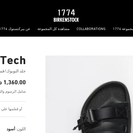
جموعة 1774
COLLABORATIONS
مشاهدة كل المجموعة
عن بيركنستوك 1774
 Tech
جلد النوبوك/ق
1,360.00 د.إ
شامل الرسوم والض
أو قسّمها علي 4 دفعات شهرية بقيمة 340.00 د.إ
اللون:
أسود