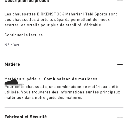
Description du produit
Les chaussettes BIRKENSTOCK Maharishi Tabi Sports sont
des chaussettes à orteils séparés permettant de mieux
écarter les orteils pour plus de stabilité. Véritable
incontournable de la saison, ces chaussettes sont
Continuer la lecture
confectionnées en coton mélangé et ornées d’un motif de
dragon brodé.
N° d'art.
Matière
Matériau supérieur :
Combinaison de matières
Pour cette chaussette, une combinaison de matériaux a été
utilisée. Vous trouverez des informations sur les principaux
matériaux dans notre guide des matières.
Fabricant et Sécurité