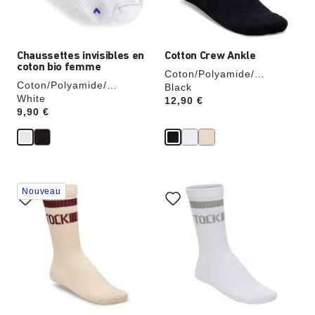
l’image
l’image
du
du
produit
produit
Chaussettes invisibles en
Cotton Crew Ankle
coton bio femme
Coton/Polyamide/
Coton/Polyamide/
Élasthanne
Black
Élasthanne
White
Price:
12,90 €
Price:
9,90 €
Cliquer
Cliquer
Nouveau
sur
sur
les
les
échantillons
échantillons
de
de
couleurs
couleurs
modifiera
modifiera
l’image
l’image
du
du
produit
produit