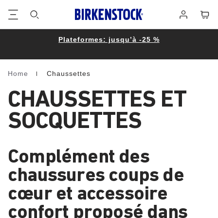
Footer
Panie
Se
connecter
Plateformes: jusqu’à -25 %
Home
Chaussettes
Homepage
CHAUSSETTES ET
SOCQUETTES
Complément des
chaussures coups de
cœur et accessoire
confort proposé dans