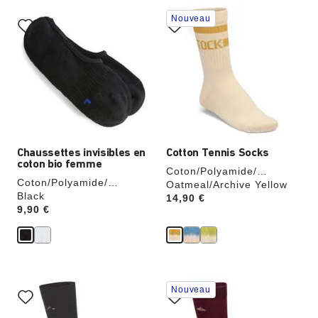
Cliquer
Cliquer
Nouveau
sur
sur
les
les
échantillons
échantillons
de
de
couleurs
couleurs
modifiera
modifiera
l’image
l’image
du
du
produit
produit
Chaussettes invisibles en
Cotton Tennis Socks
coton bio femme
Coton/Polyamide/
Coton/Polyamide/
Élasthanne
Oatmeal/Archive Yellow
Élasthanne
Black
Price:
14,90 €
Price:
9,90 €
Cliquer
Cliquer
Nouveau
sur
sur
les
les