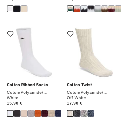
Cliquer
Cliquer
sur
sur
les
les
échantillons
échantillons
de
de
couleurs
couleurs
modifiera
modifiera
l’image
l’image
du
du
produit
produit
Cotton Ribbed Socks
Cotton Twist
Coton/Polyamide/
Coton/Polyamide/
Élasthanne
White
Élasthanne
Off White
Price:
15,90 €
Price:
17,90 €