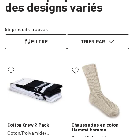
des designs variés
55 produits trouvés
FILTRE
TRIER PAR
Cliquer
Cliquer
sur
sur
les
les
échantillons
échantillons
de
de
couleurs
couleurs
modifiera
modifiera
l’image
l’image
du
du
produit
produit
Cotton Crew 2 Pack
Chaussettes en coton
flammé homme
Coton/Polyamide/