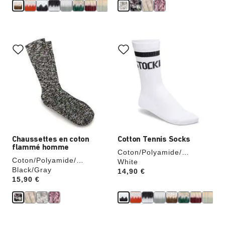
Cliquer
Cliquer
sur
sur
les
les
échantillons
échantillons
de
de
couleurs
couleurs
modifiera
modifiera
l’image
l’image
du
du
produit
produit
Chaussettes en coton
Cotton Tennis Socks
flammé homme
Coton/Polyamide/
Coton/Polyamide/
Élasthanne
White
Élasthanne
Black/Gray
Price:
14,90 €
Price:
15,90 €