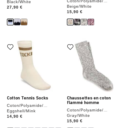
Coton/Polyamide/
Élasthanne
Black/White
Élasthanne
Beige/White
Price:
27,90 €
Price:
15,90 €
Cliquer
Cliquer
sur
sur
les
les
échantillons
échantillons
de
de
couleurs
couleurs
modifiera
modifiera
l’image
l’image
du
du
produit
produit
Cotton Tennis Socks
Chaussettes en coton
flammé homme
Coton/Polyamide/
Coton/Polyamide/
Élasthanne
Eggshell/Mink
Élasthanne
Gray/White
Price:
14,90 €
Price:
15,90 €