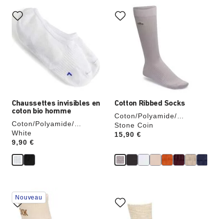
Cliquer
Cliquer
sur
sur
les
les
échantillons
échantillons
de
de
couleurs
couleurs
modifiera
modifiera
l’image
l’image
du
du
produit
produit
Chaussettes invisibles en
Cotton Ribbed Socks
coton bio homme
Coton/Polyamide/
Coton/Polyamide/
Élasthanne
Stone Coin
Élasthanne
White
Price:
15,90 €
Price:
9,90 €
Cliquer
Cliquer
Nouveau
sur
sur
les
les
échantillons
échantillons