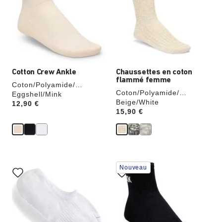
de
de
couleurs
couleurs
modifiera
modifiera
l’image
l’image
du
du
produit
produit
Cotton Crew Ankle
Chaussettes en coton
flammé femme
Coton/Polyamide/
Coton/Polyamide/
Élasthanne
Eggshell/Mink
Élasthanne
Beige/White
Price:
12,90 €
Price:
15,90 €
Cliquer
Cliquer
Nouveau
sur
sur
les
les
échantillons
échantillons
de
de
couleurs
couleurs
modifiera
modifiera