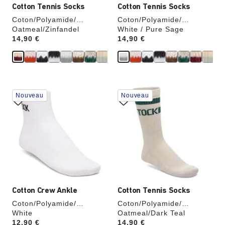
Cotton Tennis Socks
Cotton Tennis Socks
Coton/Polyamide/
Coton/Polyamide/
Élasthanne
Oatmeal/Zinfandel
Élasthanne
White / Pure Sage
Price:
14,90 €
Price:
14,90 €
Cliquer
Cliquer
Nouveau
Nouveau
sur
sur
les
les
échantillons
échantillons
de
de
couleurs
couleurs
modifiera
modifiera
l’image
l’image
du
du
produit
produit
Cotton Crew Ankle
Cotton Tennis Socks
Coton/Polyamide/
Coton/Polyamide/
Élasthanne
White
Élasthanne
Oatmeal/Dark Teal
Price:
12,90 €
Price:
14,90 €