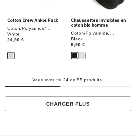
du
du
produit
produit
Cotton Crew Ankle Pack
Chaussettes invisibles en
coton bio homme
Coton/Polyamide/
Coton/Polyamide/
Élasthanne
White
Élasthanne
Black
Price:
24,90 €
Price:
9,90 €
Vous avez vu 24 de 55 produits.
CHARGER PLUS