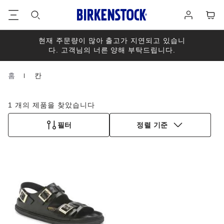
바
로
장
닥
그
바
글
인
구
니
현재 주문량이 많아 출고가 지연되고 있습니
다. 고객님의 너른 양해 부탁드립니다.
홈
칸
Homepage
1 개의 제품을 찾았습니다
필터
정렬 기준
스
와
치
컬
러
와