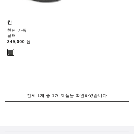
상
호
작
용
칸
을
천연 가죽
하
블랙
면
Price:
349,000 원
상
품
이
미
지
가
업
데
이
전체 1개 중 1개 제품을 확인하였습니다
트
됩
니
다.