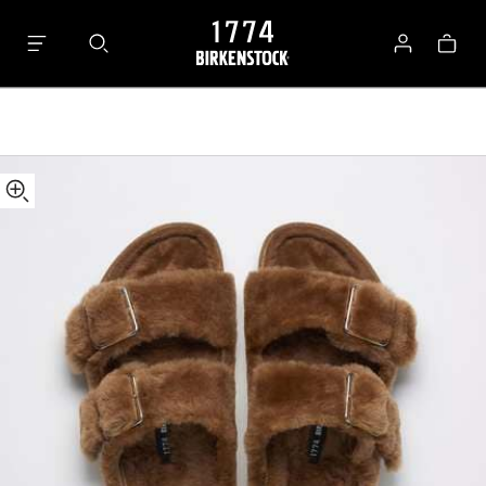
details
1774
about
Arizona
로
가
product
Shearling
그
방
materials
Fur
인