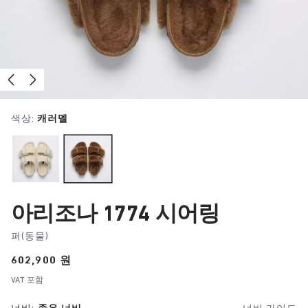
색상:
캐러멜
아리조나 1774 시어링
퍼(동물)
Price:
602,900 원
VAT 포함