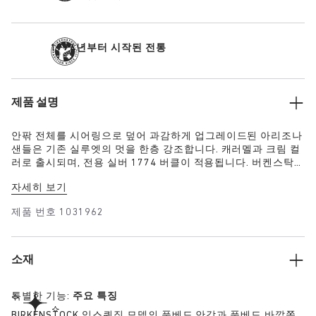
1774년부터 시작된 전통
제품 설명
안팎 전체를 시어링으로 덮어 과감하게 업그레이드된 아리조나
샌들은 기존 실루엣의 멋을 한층 강조합니다. 캐러멜과 크림 컬
러로 출시되며, 전용 실버 1774 버클이 적용됩니다. 버켄스탁
특유의 풋베드를 장착하고 갑피와 마찬가지로 안감도 시어링으
자세히 보기
로 완성했습니다. 풋베드 가장자리는 갑피와 매칭되는 스웨이
드로 마감하여 풍부한 질감과 유행을 타지 않는 디자인을 동시
제품 번호
1031962
에 담아내었습니다.
소재
특별한 기능:
주요 특징
BIRKENSTOCK 익스퀴짓 모델의 풋베드 안감과 풋베드 바깥쪽