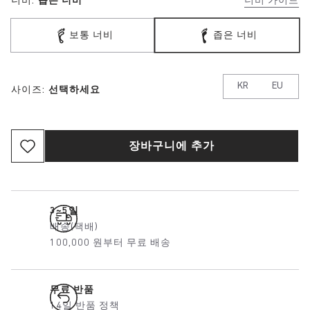
너비:
좁은 너비
너비 가이드
보통 너비
좁은 너비
KR
EU
사이즈:
선택하세요
장바구니에 추가
3~5일
배송(택배)
100,000 원부터 무료 배송
무료 반품
14일 반품 정책