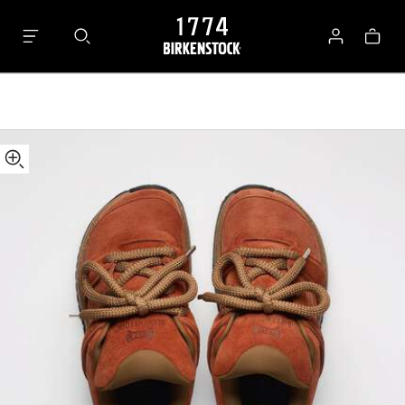
details
1774
about
Goerlitz
로
가
product
Suede
그
방
materials
Suede
인
Leather