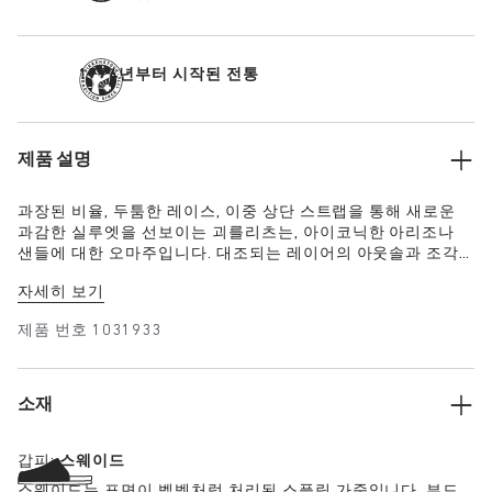
1774년부터 시작된 전통
제품 설명
과장된 비율, 두툼한 레이스, 이중 상단 스트랩을 통해 새로운
과감한 실루엣을 선보이는 괴를리츠는, 아이코닉한 아리조나
샌들에 대한 오마주입니다. 대조되는 레이어의 아웃솔과 조각
해 놓은 듯한 밑창은 강렬한 시각적 존재감을 발산하며, 톤온톤
자세히 보기
고급 스웨이드는 깊이감, 질감, 현대적인 세련미를 더해줍니다.
제품 번호
1031933
소재
갑피:
스웨이드
스웨이드는 표면이 벨벳처럼 처리된 스플릿 가죽입니다. 부드