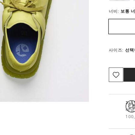
너비:
보통 
사이즈:
선택
3~
배송
10