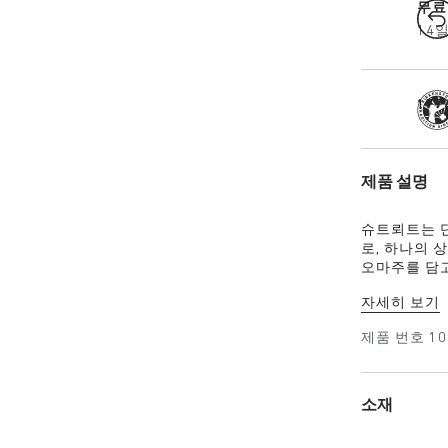
무료
14
17
제품 설명
슈트뢰트는 
로, 하나의 
오마주를 담고
며, 일상 속
자세히 보기
제품 번호
10
소재