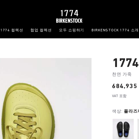
1774 컬렉션
협업 컬렉션
모두 쇼핑하기
BIRKENSTOCK 1774 소개
1774
천연 가죽
Price:
684,935
VAT 포함
색상:
플라즈