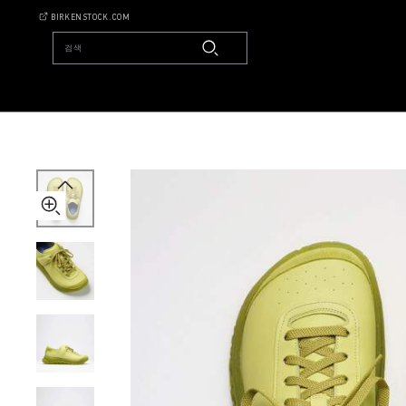
details
1774
BIRKENSTOCK.COM
about
Stroedt
product
Leather
materials
검색
Natural
Leather