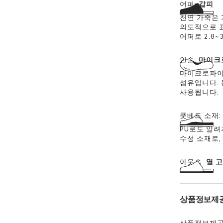
어퍼:
갑피
천연 가죽은 
의도적으로 표
어퍼로 2.8
인솔:
마이크
마이크로파이
섬유입니다. 
사용됩니다.
풋베드 소재
PU로도 알려
수성 소재로,
아웃솔:
열 
상품정보제