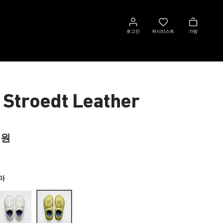
로
위
가
그
시
방
로그인
위시리스트
가방
인
리
스
트
 Stroedt Leather
 원
마