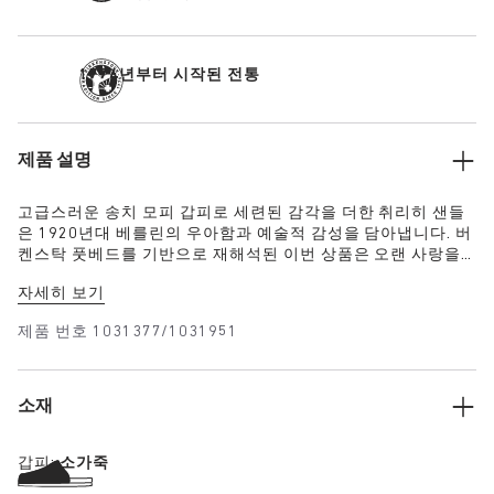
1774년부터 시작된 전통
제품 설명
고급스러운 송치 모피 갑피로 세련된 감각을 더한 취리히 샌들
은 1920년대 베를린의 우아함과 예술적 감성을 담아냅니다. 버
켄스탁 풋베드를 기반으로 재해석된 이번 상품은 오랜 사랑을
받아온 기존 실루엣에 포근한 감각을 더했습니다.
자세히 보기
제품 번호
1031377/1031951
소재
갑피:
소가죽