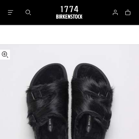
details
1774
about
Zürich
로
가
product
Pony
그
방
materials
Shearling
인
Fur