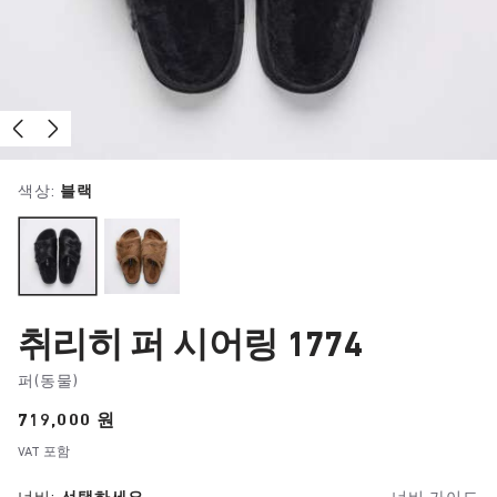
색상:
블랙
취리히 퍼 시어링 1774
퍼(동물)
Price:
719,000 원
VAT 포함