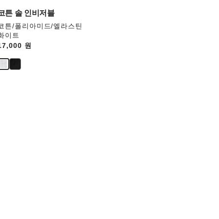
업
데
코튼 솔 인비저블
이
코튼/폴리아미드/엘라스틴
트
화이트
됩
Price:
17,000 원
니
다.