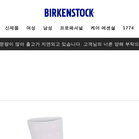
신제품
여성
남성
프로페셔널
케어 에센셜
1774
문량이 많아 출고가 지연되고 있습니다. 고객님의 너른 양해 부탁
스
와
치
컬