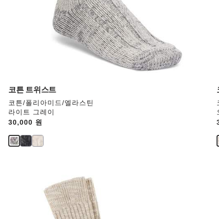
면
상
품
이
미
지
가
업
데
코튼 트위스트
이
코튼/폴리아미드/엘라스틴
트
라이트 그레이
됩
Price:
30,000 원
니
다.
스
와
치
컬
러