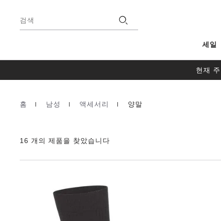
바
닥
검색
글
세일
현재 주
홈
남성
액세서리
양말
Homepage
16 개의 제품을 찾았습니다
스
와
치
컬