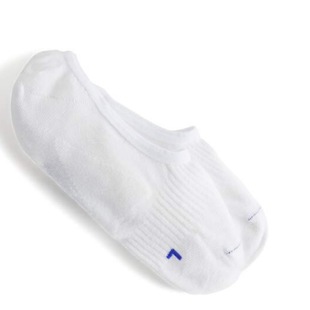
스
와
치
컬
러
와
상
호
작
용
을
하
면
상
품
이
미
지
가