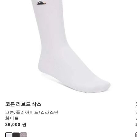
러
와
상
호
작
용
을
하
면
상
품
이
미
지
가
업
데
코튼 리브드 삭스
이
코튼/폴리아미드/엘라스틴
트
화이트
됩
Price:
26,000 원
니
다.