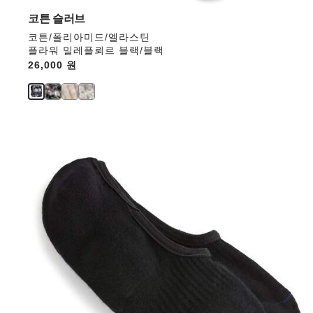
업
데
코튼 슬러브
이
코튼/폴리아미드/엘라스틴
트
플라워 밀레플뢰르 블랙/블랙
됩
Price:
26,000 원
니
다.
스
와
치
컬
러
와
상
호
작
용
을
하