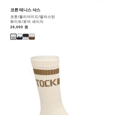
업
데
코튼 테니스 삭스
이
코튼/폴리아미드/엘라스틴
트
화이트/퓨어 세이지
됩
Price:
26,000 원
니
다.
스
와
치
컬
러
와
상
호
작
용
을
하