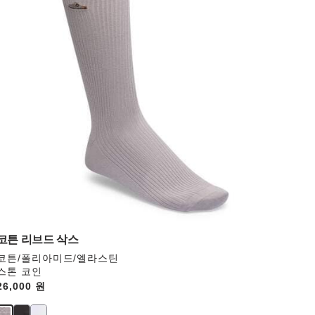
러
와
상
호
작
용
을
하
면
상
품
이
미
지
가
업
데
코튼 리브드 삭스
이
코튼/폴리아미드/엘라스틴
트
스톤 코인
됩
Price:
26,000 원
니
다.