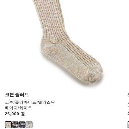
와
상
호
작
용
을
하
면
상
품
이
미
지
가
업
데
코튼 슬러브
이
코튼/폴리아미드/엘라스틴
트
베이지/화이트
됩
Price:
26,000 원
니
다.