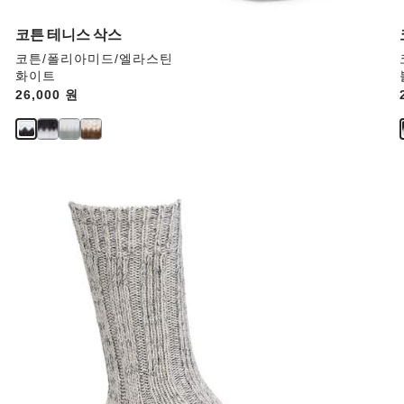
업
데
코튼 테니스 삭스
이
코튼/폴리아미드/엘라스틴
트
화이트
됩
Price:
26,000 원
니
다.
스
와
치
컬
러
와
상
호
작
용
을
하