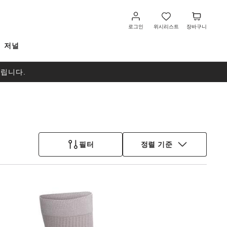
로
위
장
그
시
바
로그인
위시리스트
장바구니
인
리
구
저널
스
니
트
드립니다.
필터
정렬 기준
스
와
치
컬