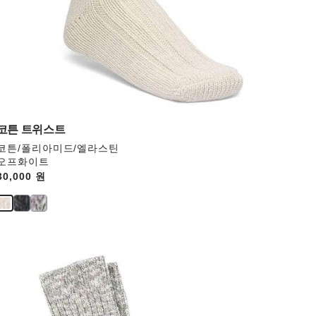
면
상
품
이
미
지
가
업
데
코튼 트위스트
이
코튼/폴리아미드/엘라스틴
트
오프화이트
됩
Price:
30,000 원
니
다.
스
와
치
컬
러