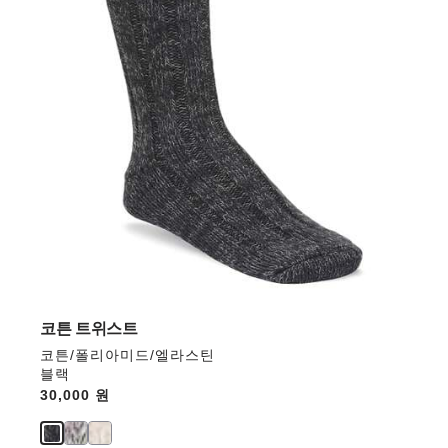
와
상
호
작
용
을
하
면
상
품
이
미
지
가
업
데
코튼 트위스트
이
코튼/폴리아미드/엘라스틴
트
블랙
됩
Price:
30,000 원
니
다.