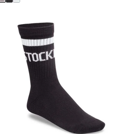
스
와
치
컬
러
와
상
호
작
용
을
하
면
상
품
이
미
지
가