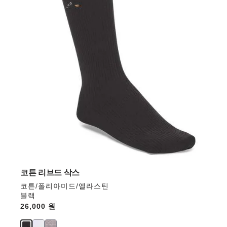
러
와
상
호
작
용
을
하
면
상
품
이
미
지
가
업
데
코튼 리브드 삭스
이
코튼/폴리아미드/엘라스틴
트
블랙
됩
Price:
26,000 원
니
다.