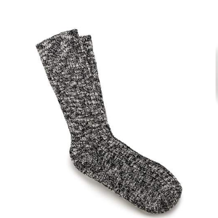
스
와
치
컬
러
와
상
호
작
용
을
하
면
상
품
이
미
지
가