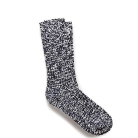
스
와
치
컬
러
와
상
호
작
용
을
하
면
상
품
이
미
지
가