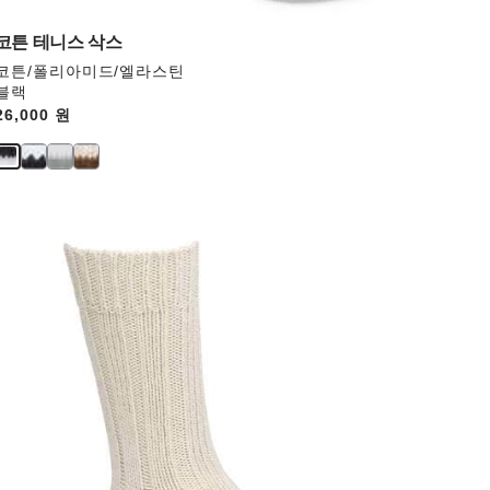
업
데
코튼 테니스 삭스
이
코튼/폴리아미드/엘라스틴
트
블랙
됩
Price:
26,000 원
니
다.
스
와
치
컬
러
와
상
호
작
용
을
하