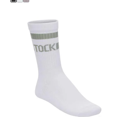
스
와
치
컬
러
와
상
호
작
용
을
하
면
상
품
이
미
지
가