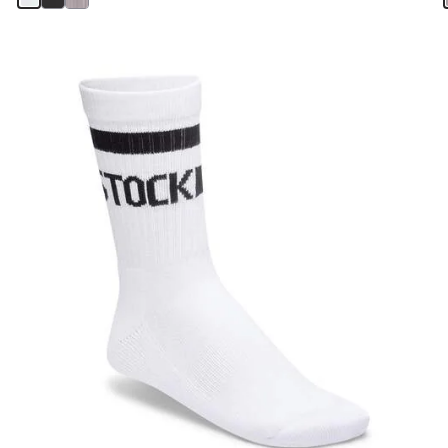
스
와
치
컬
러
와
상
호
작
용
을
하
면
상
품
이
미
지
가