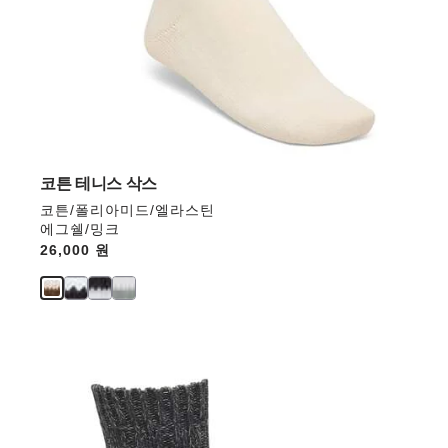
면
상
품
이
미
지
가
업
데
코튼 테니스 삭스
이
코튼/폴리아미드/엘라스틴
트
에그쉘/밍크
됩
Price:
26,000 원
니
다.
스
와
치
컬
러