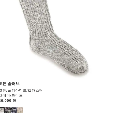
와
상
호
작
용
을
하
면
상
품
이
미
지
가
업
데
코튼 슬러브
이
코튼/폴리아미드/엘라스틴
트
그레이/화이트
됩
Price:
26,000 원
니
다.