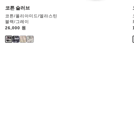
업
데
코튼 슬러브
이
코튼/폴리아미드/엘라스틴
트
블랙/그레이
됩
Price:
26,000 원
니
다.