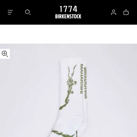
details
Tabi
about
Sock
로
가
product
Cotton/Polyamid/Elastane
그
방
materials
인