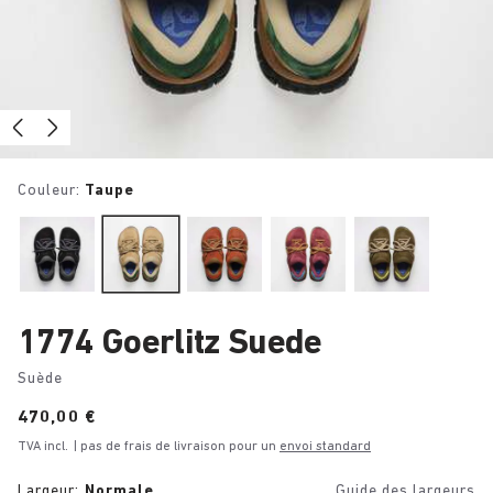
Couleur:
Taupe
1774 Goerlitz Suede
Suède
Price:
470,00 €
TVA incl.
| pas de frais de livraison pour un
envoi standard
Largeur:
Normale
Guide des largeurs