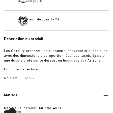
Sous 30 jours
Tradition depuis 1774
Description du produit
Les Goerlitz arborent une silhouette innovante et audacieuse
avec des dimensions disproportionnées, des lacets épais et
une double bride sur le dessus, en hommage aux Arizona.
Leur semelle d’usure à plusieurs couches contraste par son
Continuer la lecture
aspect sculptural et donne au modèle son esthétique
singulière, tandis que la tige en daim ton sur ton ajoute de la
N° d'art.
1032297
profondeur ainsi qu’une touche de raffinement et de
modernité à l’ensemble.
Matière
Matériau supérieur :
Cuir velours