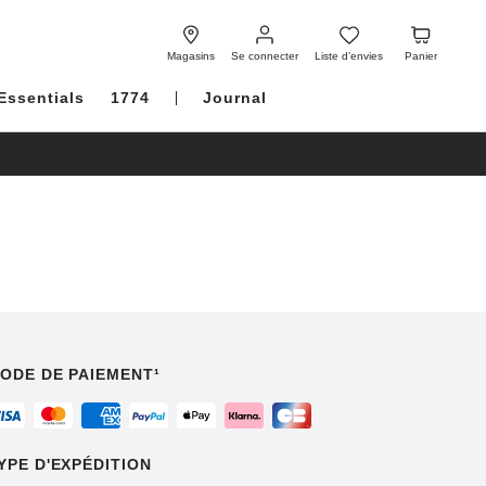
Se
Liste
Panier
connecter
d’envies
Magasins
Se connecter
Liste d’envies
Panier
Essentials
1774
Journal
ODE DE PAIEMENT¹
YPE D'EXPÉDITION