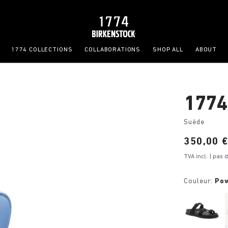
1774 COLLECTIONS
COLLABORATIONS
SHOP ALL
ABOUT
1774 
Suède
Price:
350,00 
TVA incl.
| pas 
Couleur:
Pow