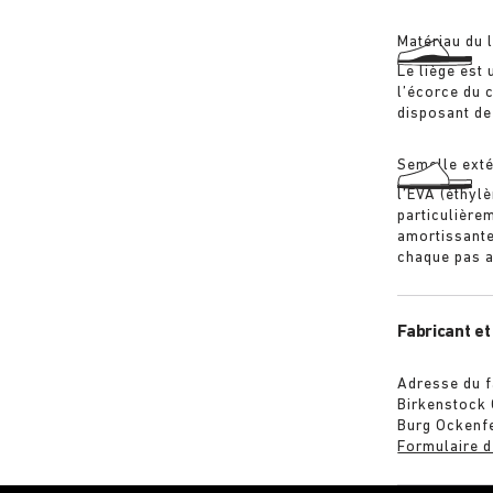
Matériau du l
Le liège est
l’écorce du c
disposant de
Semelle exté
l’EVA (éthylè
particulière
amortissante
chaque pas a
Fabricant et
Adresse du f
Birkenstock
Burg Ockenf
Formulaire d