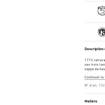
Ret
Sous
Tra
Description 
1774 retrava
ses trois lan
nappa de haut
rose et bleu.
Continuer la
supplémentai
pied et une 
N° d'art.
10
Matière