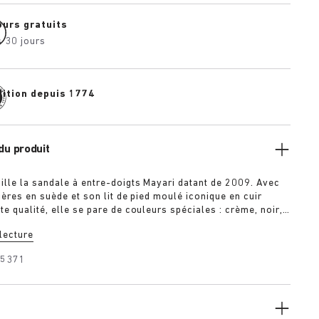
ours gratuits
 30 jours
dition depuis 1774
du produit
ille la sandale à entre-doigts Mayari datant de 2009. Avec
ières en suède et son lit de pied moulé iconique en cuir
e qualité, elle se pare de couleurs spéciales : crème, noir,
 Pratique et sobre à la fois, elle possède une lanière
 lecture
re au niveau du cou-de-pied pour un meilleur soutien du
démarche encore plus fluide.
25371