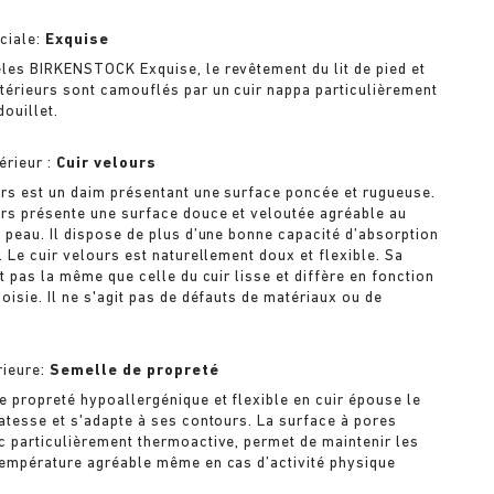
ciale:
Exquise
les BIRKENSTOCK Exquise, le revêtement du lit de pied et
térieurs sont camouflés par un cuir nappa particulièrement
ouillet.
érieur :
Cuir velours
urs est un daim présentant une surface poncée et rugueuse.
urs présente une surface douce et veloutée agréable au
a peau. Il dispose de plus d’une bonne capacité d’absorption
. Le cuir velours est naturellement doux et flexible. Sa
st pas la même que celle du cuir lisse et diffère en fonction
oisie. Il ne s'agit pas de défauts de matériaux ou de
rieure:
Semelle de propreté
e propreté hypoallergénique et flexible en cuir épouse le
catesse et s'adapte à ses contours. La surface à pores
c particulièrement thermoactive, permet de maintenir les
température agréable même en cas d’activité physique