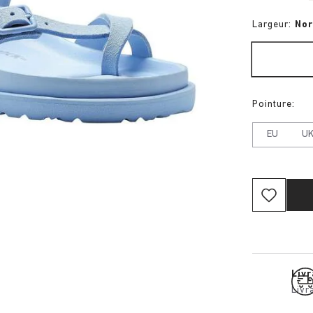
Largeur:
No
Pointure:
EU
U
Livr
Livr