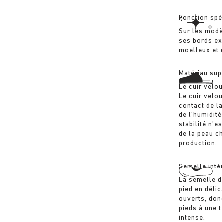
Fonction spé
Sur les modè
ses bords ex
moelleux et d
Matériau sup
Le cuir velo
Le cuir velo
contact de l
de l’humidité
stabilité n’e
de la peau ch
production.
Semelle inté
La semelle d
pied en déli
ouverts, don
pieds à une 
intense.