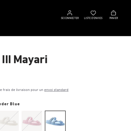
Se
Liste
Panier
connecter
d’envies
SE CONNECTER
LISTE D’ENVIES
PANIER
III Mayari
€
de frais de livraison pour un
envoi standard
der Blue