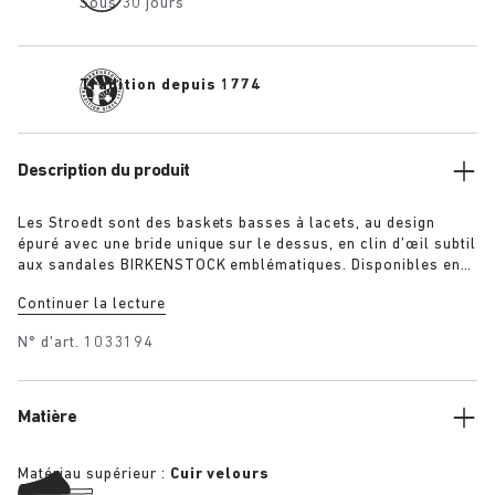
Sous 30 jours
Tradition depuis 1774
Description du produit
Les Stroedt sont des baskets basses à lacets, au design
épuré avec une bride unique sur le dessus, en clin d’œil subtil
aux sandales BIRKENSTOCK emblématiques. Disponibles en
maron et taupe, elles procurent un confort quotidien dans un
Continuer la lecture
style minimaliste raffiné.
N° d'art.
1033194
Matière
Matériau supérieur :
Cuir velours