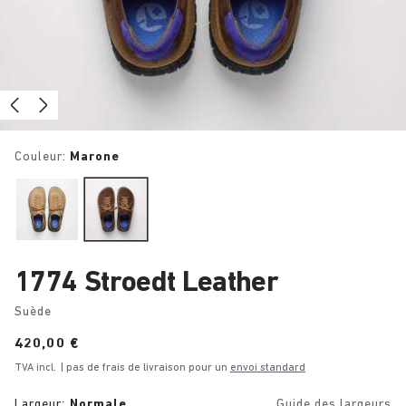
Couleur:
Marone
1774 Stroedt Leather
Suède
Price:
420,00 €
TVA incl.
| pas de frais de livraison pour un
envoi standard
Largeur:
Normale
Guide des largeurs