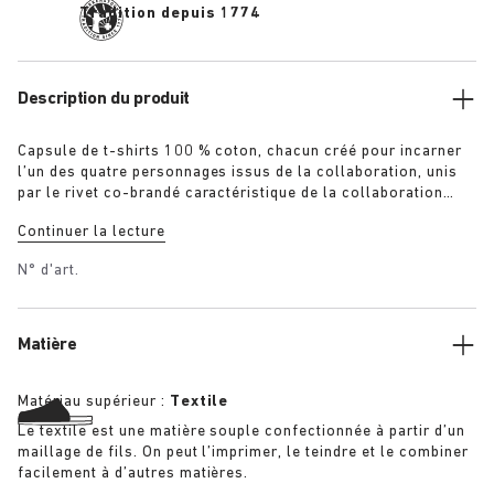
Tradition depuis 1774
Description du produit
Capsule de t-shirts 100 % coton, chacun créé pour incarner
l’un des quatre personnages issus de la collaboration, unis
par le rivet co-brandé caractéristique de la collaboration
faisant écho aux chaussures. « The Gardener » : t-shirt avec
Continuer la lecture
fleurs au crochet en vert armée surteint « The Artist » : t-
shirt blanc aspect vieilli avec patine raffinée « The Rebel » :
N° d'art.
t-shirt délavé en noir surteint « The Collector » : t-shirt
classique en bleu marine surteint Informations
supplémentaires :
Matière
Matériau supérieur :
Textile
Le textile est une matière souple confectionnée à partir d’un
maillage de fils. On peut l’imprimer, le teindre et le combiner
facilement à d’autres matières.