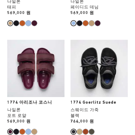
나일론
나일론
하
하
태피
페이디드 데님
면
면
Price:
569,000 원
Price:
569,000 원
상
상
품
품
이
이
미
미
지
지
스
스
가
가
와
와
업
업
치
치
데
데
컬
컬
이
이
러
러
트
트
와
와
됩
됩
상
상
니
니
호
호
다.
다.
작
작
용
용
1774 아리조나 코스니
1774 Goerlitz Suede
을
을
나일론
스웨이드 가죽
하
하
포트 로얄
블랙
면
면
Price:
569,000 원
Price:
764,000 원
상
상
품
품