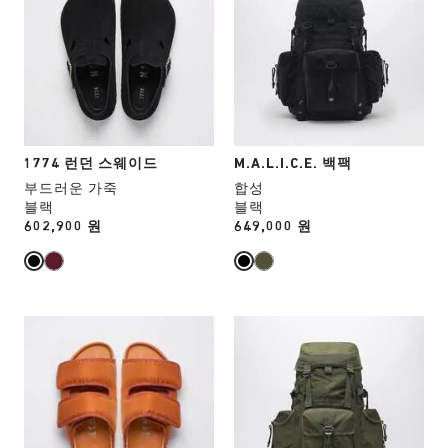
업
업
치
치
데
데
컬
컬
이
이
러
러
트
트
와
와
됩
됩
상
상
니
니
호
호
다.
다.
작
작
용
용
1774 런던 스웨이드
M.A.L.I.C.E. 백팩
을
을
부드러운 가죽
합성
하
하
블랙
블랙
면
면
Price:
602,900 원
Price:
649,000 원
상
상
품
품
이
이
미
미
지
지
스
스
가
가
와
와
업
업
치
치
데
데
컬
컬
이
이
러
러
트
트
와
와