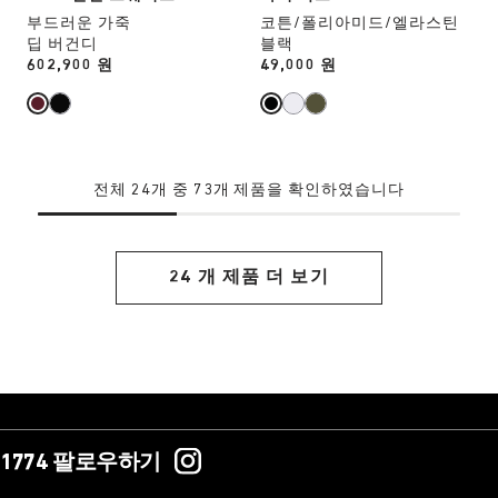
을
을
부드러운 가죽
코튼/폴리아미드/엘라스틴
하
하
딥 버건디
블랙
면
면
Price:
602,900 원
Price:
49,000 원
상
상
품
품
이
이
미
미
지
지
전체 24개 중 73개 제품을 확인하였습니다
가
가
업
업
데
데
이
이
24 개 제품 더 보기
트
트
됩
됩
니
니
다.
다.
1774 팔로우하기