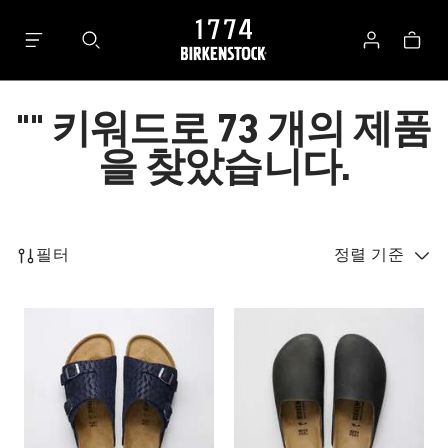
로
가
그
방
인
""
키워드로 73 개의 제품
을 찾았습니다.
73
필터
정렬 기준
개
의
제
스
스
품
와
와
을
치
치
찾
컬
컬
았
러
러
습
와
와
니
상
상