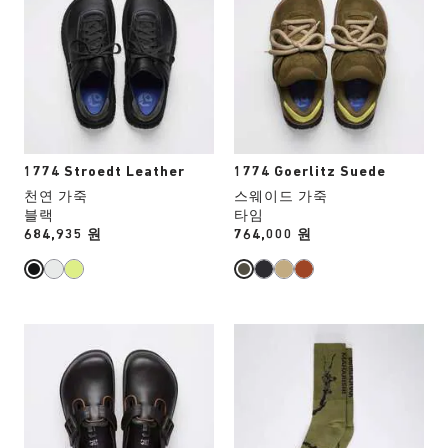
업
업
치
치
데
데
컬
컬
이
이
러
러
트
트
와
와
됩
됩
상
상
니
니
호
호
다.
다.
작
작
용
용
1774 Stroedt Leather
1774 Goerlitz Suede
을
을
천연 가죽
스웨이드 가죽
하
하
블랙
타임
면
면
Price:
684,935 원
Price:
764,000 원
상
상
품
품
이
이
미
미
지
지
스
스
가
가
와
와
업
업
치
치
데
데
컬
컬
이
이
러
러
트
트
와
와