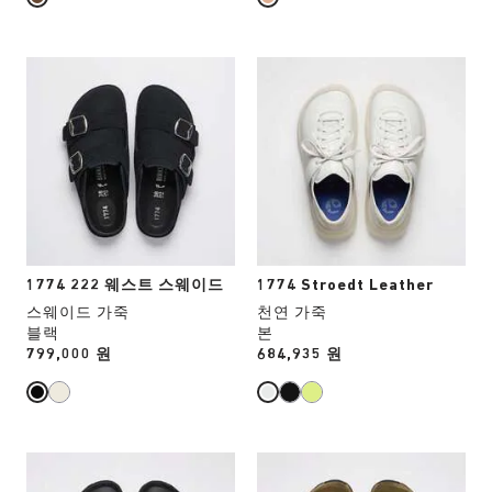
이
이
미
미
지
지
스
스
가
가
와
와
업
업
치
치
데
데
컬
컬
이
이
러
러
트
트
와
와
됩
됩
상
상
니
니
호
호
다.
다.
작
작
용
용
1774 222 웨스트 스웨이드
1774 Stroedt Leather
을
을
스웨이드 가죽
천연 가죽
하
하
블랙
본
면
면
Price:
799,000 원
Price:
684,935 원
상
상
품
품
이
이
미
미
지
지
스
스
가
가
와
와