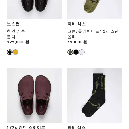
됩
됩
상
상
니
니
호
호
다.
다.
작
작
용
용
보스턴
타비 삭스
을
을
천연 가죽
코튼/폴리아미드/엘라스틴
하
하
블랙
올리브
면
면
Price:
925,000 원
Price:
49,000 원
상
상
품
품
이
이
미
미
지
지
스
스
가
가
와
와
업
업
치
치
데
데
컬
컬
이
이
러
러
트
트
와
와
됩
됩
상
상
니
니
호
호
다.
다.
작
작
용
용
1774 런던 스웨이드
타비 삭스