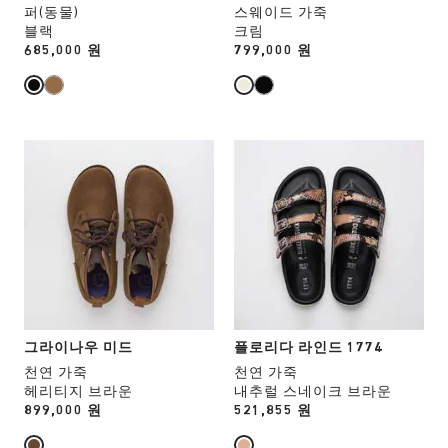
을
을
퍼(동물)
스웨이드 가죽
하
하
블랙
크림
면
면
Price:
685,000 원
Price:
799,000 원
상
상
품
품
이
이
미
미
지
지
스
스
가
가
와
와
업
업
치
치
데
데
컬
컬
이
이
러
러
트
트
와
와
됩
됩
상
상
니
니
호
호
다.
다.
작
작
용
용
그라이나우 미드
플로리다 라인드 1774
을
을
천연 가죽
천연 가죽
하
하
헤리티지 브라운
내추럴 스네이크 브라운
면
면
Price:
899,000 원
Price:
521,855 원
상
상
품
품