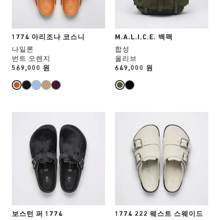
됩
됩
상
상
니
니
호
호
다.
다.
작
작
용
용
1774 아리조나 코스니
M.A.L.I.C.E. 백팩
을
을
나일론
합성
하
하
번트 오렌지
올리브
면
면
Price:
569,000 원
Price:
649,000 원
상
상
품
품
이
이
미
미
지
지
스
스
가
가
와
와
업
업
치
치
데
데
컬
컬
이
이
러
러
트
트
와
와
됩
됩
상
상
니
니
호
호
다.
다.
작
작
용
용
보스턴 퍼 1774
1774 222 웨스트 스웨이드