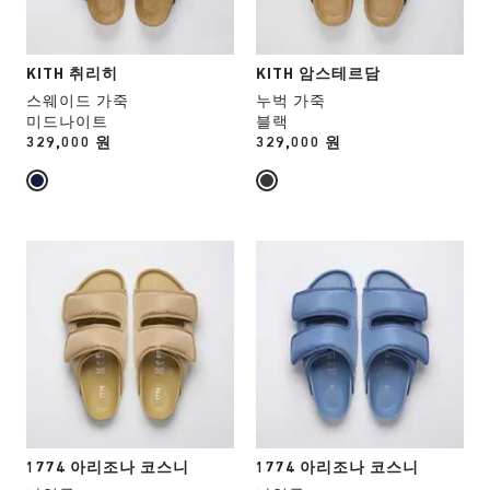
다
호
호
작
작
용
용
KITH 취리히
KITH 암스테르담
을
을
스웨이드 가죽
누벅 가죽
하
하
미드나이트
블랙
면
면
Price:
329,000 원
Price:
329,000 원
상
상
품
품
이
이
미
미
지
지
스
스
가
가
와
와
업
업
치
치
데
데
컬
컬
이
이
러
러
트
트
와
와
됩
됩
상
상
니
니
호
호
다.
다.
작
작
용
용
1774 아리조나 코스니
1774 아리조나 코스니
을
을