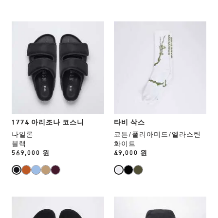
이
이
미
미
지
지
스
스
가
가
와
와
업
업
치
치
데
데
컬
컬
이
이
러
러
트
트
와
와
됩
됩
상
상
니
니
호
호
다.
다.
작
작
용
용
1774 아리조나 코스니
타비 삭스
을
을
나일론
코튼/폴리아미드/엘라스틴
하
하
블랙
화이트
면
면
Price:
569,000 원
Price:
49,000 원
상
상
품
품
이
이
미
미
지
지
스
스
가
가
와
와