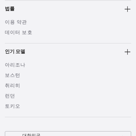
법률
이용 약관
데이터 보호
인기 모델
아리조나
보스턴
취리히
런던
토키오
대한민국