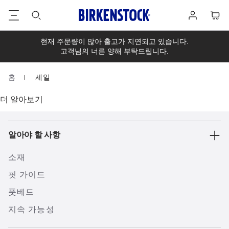
바
로
장
닥
그
바
글
인
구
니
현재 주문량이 많아 출고가 지연되고 있습니다.
고객님의 너른 양해 부탁드립니다.
홈
세일
Homepage
더 알아보기
알아야 할 사항
소재
핏 가이드
풋베드
지속 가능성