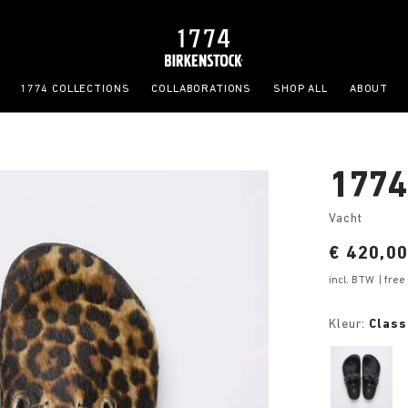
1774 COLLECTIONS
COLLABORATIONS
SHOP ALL
ABOUT
1774
Vacht
Price:
€ 420,0
incl. BTW
| fre
Kleur:
Class