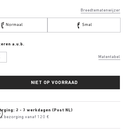
Breedtematenwijzer
Normaal
Smal
eren a.u.b.
K
Matentabel
NIET OP VOORRAAD
orging: 2 - 3 werkdagen (Post NL)
is bezorging vanaf 120 €