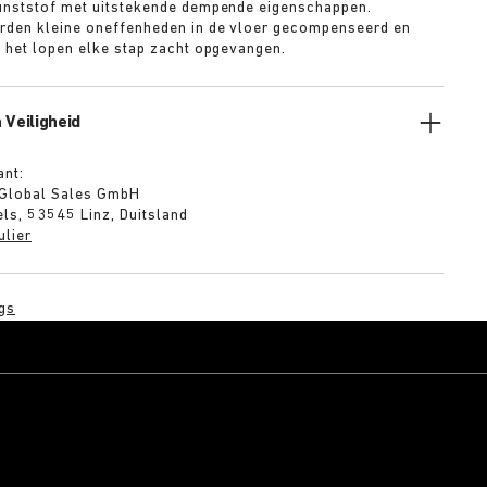
unststof met uitstekende dempende eigenschappen.
rden kleine oneffenheden in de vloer gecompenseerd en
s het lopen elke stap zacht opgevangen.
 Veiligheid
ant:
 Global Sales GmbH
ls, 53545 Linz, Duitsland
ulier
gs