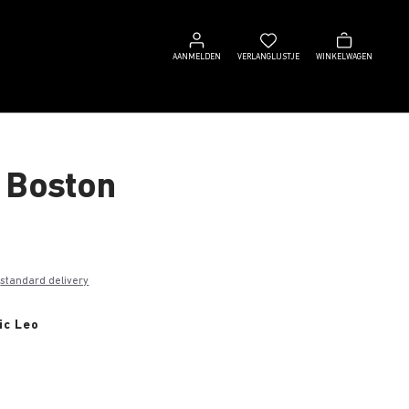
Aanmelden
Verlanglijstje
Winkelwagen
AANMELDEN
VERLANGLIJSTJE
WINKELWAGEN
 Boston
0
e
standard delivery
ic Leo