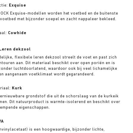
ctie:
Exquise
TOCK Exquise-modellen worden het voetbed en de buitenste
 voetbed met bijzonder soepel en zacht nappaleer bekleed.
aal:
Cowhide
Leren dekzool
elijke, flexibele leren dekzool streelt de voet en past zich
ntouren aan. Dit materiaal beschikt over open poriën en is
zonder luchtdoorlatend, waardoor ook bij veel lichamelijke
een aangenaam voetklimaat wordt gegarandeerd.
riaal:
Kurk
hernieuwbare grondstof die uit de schorslaag van de kurkeik
en. Dit natuurproduct is warmte-isolerend en beschikt over
dempende eigenschappen.
VA
nvinylacetaat) is een hoogwaardige, bijzonder lichte,