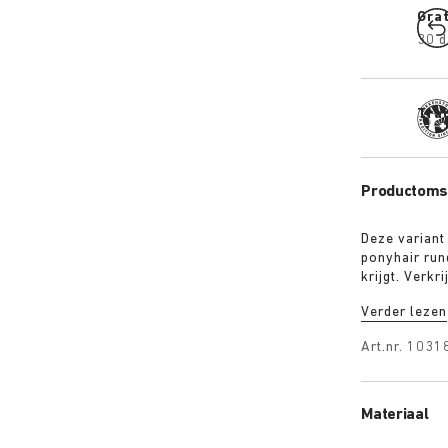
Gra
30 d
Trad
Productomsc
Deze variant
ponyhair run
krijgt. Verkr
met een exc
Verder lezen
BIRKENSTOCK
bijpassende 
Art.nr.
1031
expressieve 
Materiaal