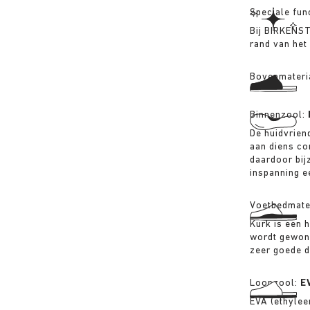
Speciale fun
Bij BIRKENS
rand van het
Bovenmateri
Binnenzool:
De huidvriend
aan diens co
daardoor bij
inspanning 
Voetbedmate
Kurk is een 
wordt gewonn
zeer goede 
Loopzool:
E
EVA (ethylee