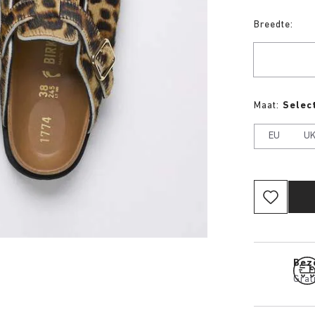
Breedte:
Maat:
Select
EU
U
Bez
Grat