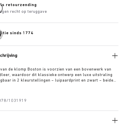
tis retourzending
agen recht op teruggave
itie sinds 1774
hrijving
 van de klomp Boston is voorzien van een bovenwerk van
dleer, waardoor dit klassieke ontwerp een luxe uitstraling
ijgbaar in 2 kleurstellingen – luipaardprint en zwart – beide
lusieve 1774-gesp. De basis vormt het befaamde
 voetbed bekleed met premium nappaleer in een
kleur. Deze klompen weerspiegelen de elegantie en
878/1031919
geest van het Berlijn van de jaren 1920.