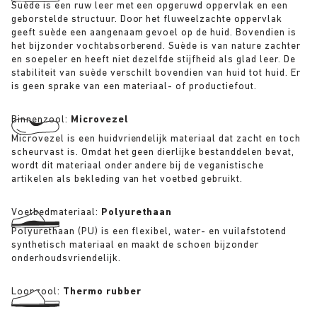
Suède is een ruw leer met een opgeruwd oppervlak en een
geborstelde structuur. Door het fluweelzachte oppervlak
geeft suède een aangenaam gevoel op de huid. Bovendien is
het bijzonder vochtabsorberend. Suède is van nature zachter
en soepeler en heeft niet dezelfde stijfheid als glad leer. De
stabiliteit van suède verschilt bovendien van huid tot huid. Er
is geen sprake van een materiaal- of productiefout.
Binnenzool:
Microvezel
Microvezel is een huidvriendelijk materiaal dat zacht en toch
scheurvast is. Omdat het geen dierlijke bestanddelen bevat,
wordt dit materiaal onder andere bij de veganistische
artikelen als bekleding van het voetbed gebruikt.
Voetbedmateriaal:
Polyurethaan
Polyurethaan (PU) is een flexibel, water- en vuilafstotend
synthetisch materiaal en maakt de schoen bijzonder
onderhoudsvriendelijk.
Loopzool:
Thermo rubber