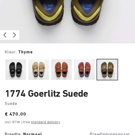
Kleur:
Thyme
1774 Goerlitz Suede
Suède
Price:
€ 470,00
incl. BTW
| free
standard delivery
Breedte:
Normaal
Breedtematenwijzer