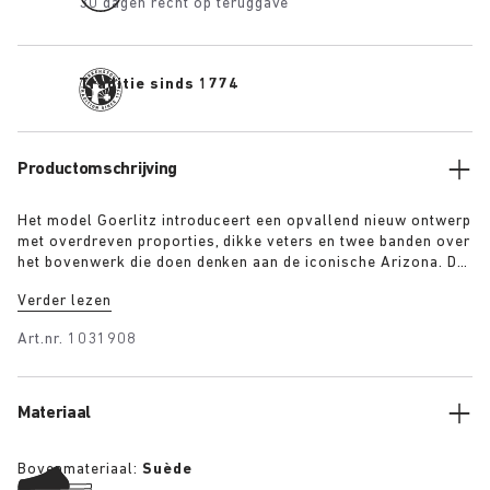
30 dagen recht op teruggave
Traditie sinds 1774
Productomschrijving
Het model Goerlitz introduceert een opvallend nieuw ontwerp
met overdreven proporties, dikke veters en twee banden over
het bovenwerk die doen denken aan de iconische Arizona. De
gelaagde, sculpturale, contrasterende buitenzool geeft dit
Verder lezen
ontwerp een sterke visuele basis, terwijl het luxe suède in
warme kleuren een zekere diepte, textuur en eigentijdse stijl
Art.nr.
1031908
toevoegt.
Materiaal
Bovenmateriaal:
Suède