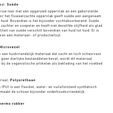
aal:
Suède
 ruw leer met een opgeruwd oppervlak en een geborstelde
oor het fluweelzachte oppervlak geeft suède een aangenaam
 huid. Bovendien is het bijzonder vochtabsorberend. Suède
 zachter en soepeler en heeft niet dezelfde stijfheid als glad
iliteit van suède verschilt bovendien van huid tot huid. Er is
van een materiaal- of productiefout.
Microvezel
s een huidvriendelijk materiaal dat zacht en toch scheurvast
 geen dierlijke bestanddelen bevat, wordt dit materiaal
 bij de veganistische artikelen als bekleding van het voetbed
riaal:
Polyurethaan
 (PU) is een flexibel, water- en vuilafstotend synthetisch
 maakt de schoen bijzonder onderhoudsvriendelijk.
hermo rubber