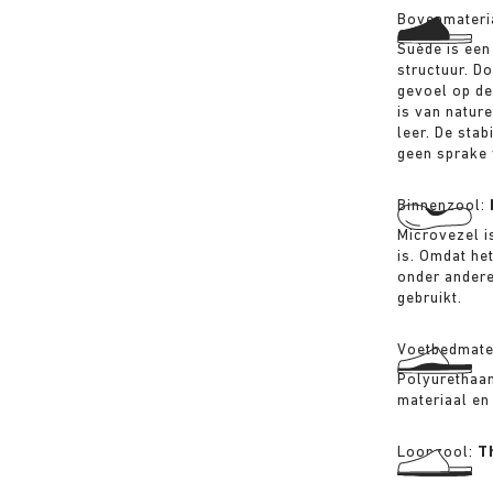
Bovenmateri
Suède is een
structuur. D
gevoel op de
is van nature
leer. De stab
geen sprake 
Binnenzool:
Microvezel i
is. Omdat het
onder andere
gebruikt.
Voetbedmate
Polyurethaan
materiaal en
Loopzool:
T