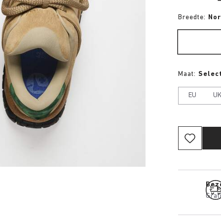
Breedte:
No
Maat:
Select
EU
U
Bez
Grat