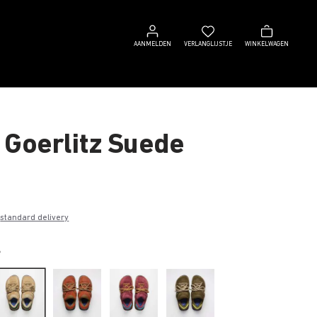
Aanmelden
Verlanglijstje
Winkelwagen
AANMELDEN
VERLANGLIJSTJE
WINKELWAGEN
 Goerlitz Suede
0
e
standard delivery
e