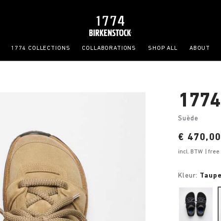
1774 COLLECTIONS
COLLABORATIONS
SHOP ALL
ABOUT
1774
Suède
Price:
€ 470,0
incl. BTW
| fre
Kleur:
Taup