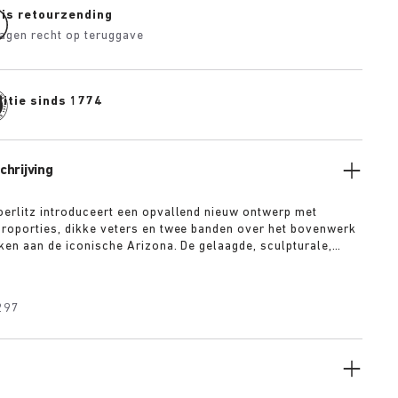
tis retourzending
agen recht op teruggave
itie sinds 1774
hrijving
erlitz introduceert een opvallend nieuw ontwerp met
roporties, dikke veters en twee banden over het bovenwerk
ken aan de iconische Arizona. De gelaagde, sculpturale,
de buitenzool geeft dit ontwerp een sterke visuele basis,
luxe suède in warme kleuren een zekere diepte, textuur en
tijl toevoegt.
297