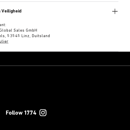
 Veiligheid
ant:
 Global Sales GmbH
ls, 53545 Linz, Duitsland
ulier
Follow 1774