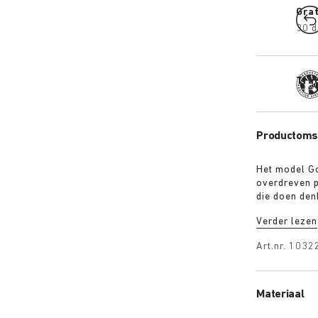
Gra
30 d
Trad
Productomsc
Het model Go
overdreven p
die doen den
contrasteren
Verder lezen
terwijl het 
eigentijdse s
Art.nr.
1032
Materiaal