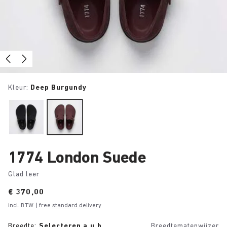
Kleur:
Deep Burgundy
1774 London Suede
Glad leer
Price:
€ 370,00
incl. BTW
| free
standard delivery
Breedte:
Selecteren a.u.b.
Breedtematenwijzer