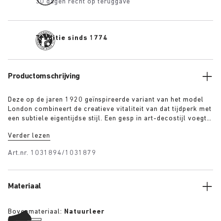
30 dagen recht op teruggave
Traditie sinds 1774
Productomschrijving
Deze op de jaren 1920 geïnspireerde variant van het model
London combineert de creatieve vitaliteit van dat tijdperk met
een subtiele eigentijdse stijl. Een gesp in art-decostijl voegt
een geraffineerd detail toe aan dit rustieke model dat de
Verder lezen
elegantie en het optimisme van die tijd weerspiegelt. Het hoge
hieldeel is kenmerkend voor dit heldere, naadloze ontwerp
Art.nr.
1031894/1031879
dat zich dankzij het soepele bovenwerk van suède perfect
naar de voet vormt.
Materiaal
Bovenmateriaal:
Natuurleer