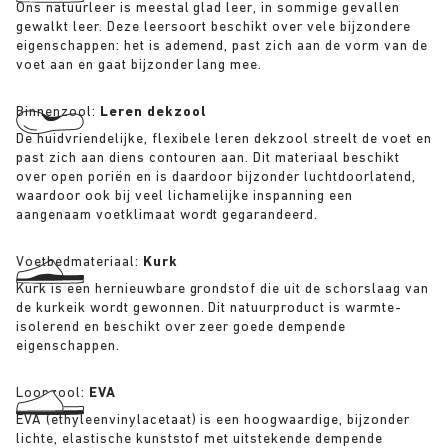
Ons natuurleer is meestal glad leer, in sommige gevallen
gewalkt leer. Deze leersoort beschikt over vele bijzondere
eigenschappen: het is ademend, past zich aan de vorm van de
voet aan en gaat bijzonder lang mee.
Binnenzool:
Leren dekzool
De huidvriendelijke, flexibele leren dekzool streelt de voet en
past zich aan diens contouren aan. Dit materiaal beschikt
over open poriën en is daardoor bijzonder luchtdoorlatend,
waardoor ook bij veel lichamelijke inspanning een
aangenaam voetklimaat wordt gegarandeerd.
Voetbedmateriaal:
Kurk
Kurk is een hernieuwbare grondstof die uit de schorslaag van
de kurkeik wordt gewonnen. Dit natuurproduct is warmte-
isolerend en beschikt over zeer goede dempende
eigenschappen.
Loopzool:
EVA
EVA (ethyleenvinylacetaat) is een hoogwaardige, bijzonder
lichte, elastische kunststof met uitstekende dempende