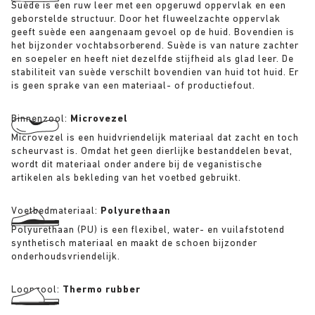
Suède is een ruw leer met een opgeruwd oppervlak en een
geborstelde structuur. Door het fluweelzachte oppervlak
geeft suède een aangenaam gevoel op de huid. Bovendien is
het bijzonder vochtabsorberend. Suède is van nature zachter
en soepeler en heeft niet dezelfde stijfheid als glad leer. De
stabiliteit van suède verschilt bovendien van huid tot huid. Er
is geen sprake van een materiaal- of productiefout.
Binnenzool:
Microvezel
Microvezel is een huidvriendelijk materiaal dat zacht en toch
scheurvast is. Omdat het geen dierlijke bestanddelen bevat,
wordt dit materiaal onder andere bij de veganistische
artikelen als bekleding van het voetbed gebruikt.
Voetbedmateriaal:
Polyurethaan
Polyurethaan (PU) is een flexibel, water- en vuilafstotend
synthetisch materiaal en maakt de schoen bijzonder
onderhoudsvriendelijk.
Loopzool:
Thermo rubber