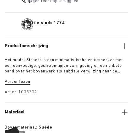
30 dagen recht op teruggave
Traditie sinds 1774
Productomschrijving
Het model Stroedt is een minimalistische vetersneaker met
een eenvoudige, gestroomlijnde vormgeving en een enkele
band over het bovenwerk als subtiele verwijzing naar de
klassieke sandalen van BIRKENSTOCK. Deze schoen is
Verder lezen
beschikbaar in het marone en taupe en biedt dagelijks
comfort met een vleugje verfijnd minimalisme
Art.nr.
1033202
Materiaal
Bovenmateriaal:
Suède