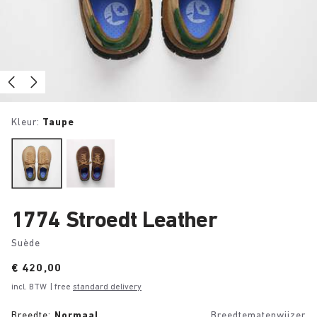
Kleur:
Taupe
1774 Stroedt Leather
Suède
Price:
€ 420,00
incl. BTW
| free
standard delivery
Breedte:
Normaal
Breedtematenwijzer