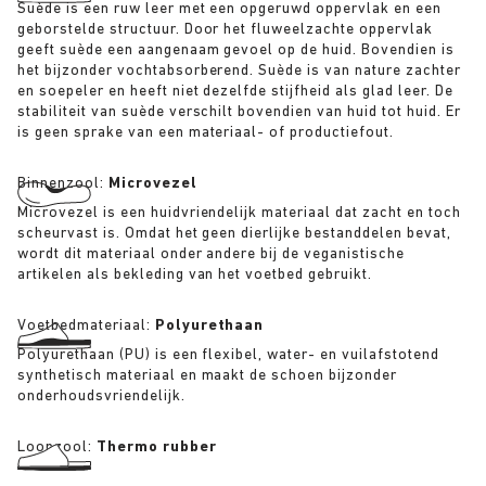
Suède is een ruw leer met een opgeruwd oppervlak en een
geborstelde structuur. Door het fluweelzachte oppervlak
geeft suède een aangenaam gevoel op de huid. Bovendien is
het bijzonder vochtabsorberend. Suède is van nature zachter
en soepeler en heeft niet dezelfde stijfheid als glad leer. De
stabiliteit van suède verschilt bovendien van huid tot huid. Er
is geen sprake van een materiaal- of productiefout.
Binnenzool:
Microvezel
Microvezel is een huidvriendelijk materiaal dat zacht en toch
scheurvast is. Omdat het geen dierlijke bestanddelen bevat,
wordt dit materiaal onder andere bij de veganistische
artikelen als bekleding van het voetbed gebruikt.
Voetbedmateriaal:
Polyurethaan
Polyurethaan (PU) is een flexibel, water- en vuilafstotend
synthetisch materiaal en maakt de schoen bijzonder
onderhoudsvriendelijk.
Loopzool:
Thermo rubber