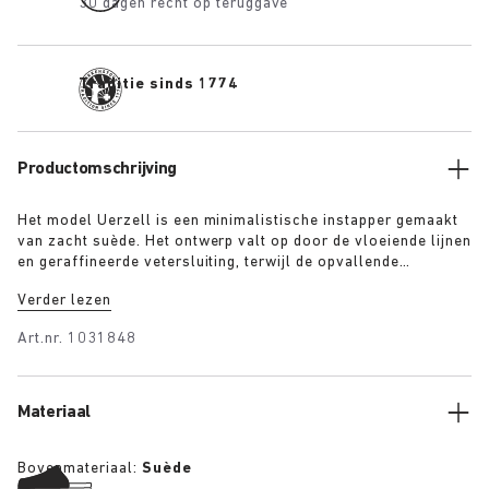
30 dagen recht op teruggave
Traditie sinds 1774
Productomschrijving
Het model Uerzell is een minimalistische instapper gemaakt
van zacht suède. Het ontwerp valt op door de vloeiende lijnen
en geraffineerde vetersluiting, terwijl de opvallende
tussenzool van kurk subtiel verwijst naar de bekende
Verder lezen
BIRKENSTOCK sandalen. Met dit sculpturale en toch decente
model dat verkrijgbaar is in de tinten taupe, limoen en
Art.nr.
1031848
kastanjebruin, maak je een terughoudend en toch zelfbewust
statement.
Materiaal
Bovenmateriaal:
Suède