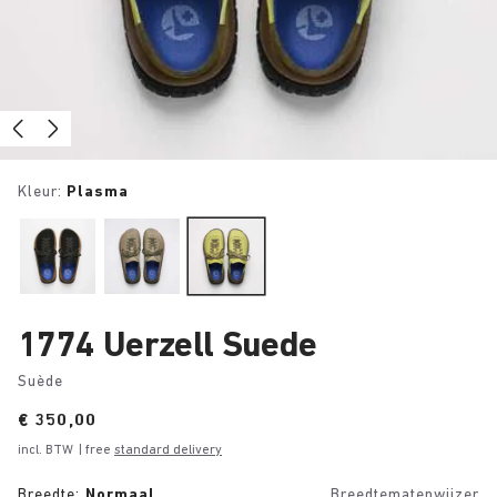
Kleur:
Plasma
1774 Uerzell Suede
Suède
Price:
€ 350,00
incl. BTW
| free
standard delivery
Breedte:
Normaal
Breedtematenwijzer