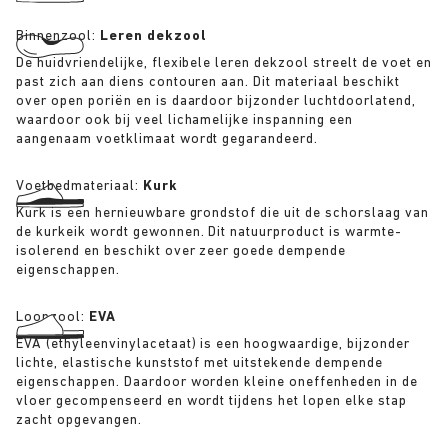
Binnenzool:
Leren dekzool
De huidvriendelijke, flexibele leren dekzool streelt de voet en
past zich aan diens contouren aan. Dit materiaal beschikt
over open poriën en is daardoor bijzonder luchtdoorlatend,
waardoor ook bij veel lichamelijke inspanning een
aangenaam voetklimaat wordt gegarandeerd.
Voetbedmateriaal:
Kurk
Kurk is een hernieuwbare grondstof die uit de schorslaag van
de kurkeik wordt gewonnen. Dit natuurproduct is warmte-
isolerend en beschikt over zeer goede dempende
eigenschappen.
Loopzool:
EVA
EVA (ethyleenvinylacetaat) is een hoogwaardige, bijzonder
lichte, elastische kunststof met uitstekende dempende
eigenschappen. Daardoor worden kleine oneffenheden in de
vloer gecompenseerd en wordt tijdens het lopen elke stap
zacht opgevangen.