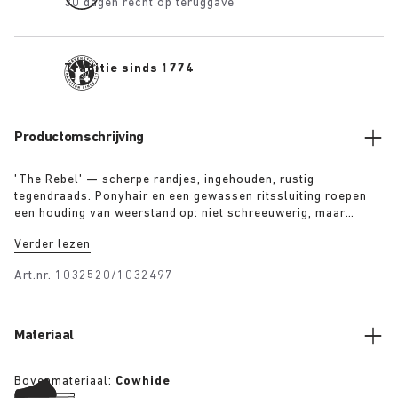
30 dagen recht op teruggave
Traditie sinds 1774
Productomschrijving
'The Rebel' — scherpe randjes, ingehouden, rustig
tegendraads. Ponyhair en een gewassen ritssluiting roepen
een houding van weerstand op: niet schreeuwerig, maar
stevig. Een verhaal met opgebouwde spanning: een code die
Verder lezen
in de marges is herschreven. Bewust gedragen, niet ter
goedkeuring
Art.nr.
1032520/1032497
Materiaal
Bovenmateriaal:
Cowhide