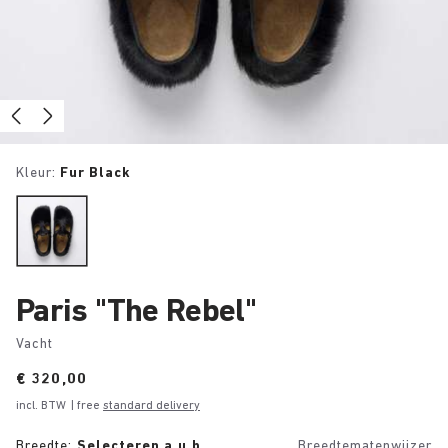
Kleur:
Fur Black
Paris "The Rebel"
Vacht
Price:
€ 320,00
incl. BTW
| free
standard delivery
Breedte:
Selecteren a.u.b.
Breedtematenwijzer