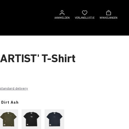
Aanmelden
Verlanglijstje
Winkelwagen
AANMELDEN
VERLANGLIJSTJE
WINKELWAGEN
 ARTIST' T-Shirt
0
e
standard delivery
 Dirt Ash