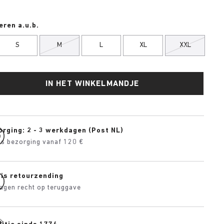
eren a.u.b.
S
M
L
XL
XXL
IN HET WINKELMANDJE
orging: 2 - 3 werkdagen (Post NL)
is bezorging vanaf 120 €
tis retourzending
agen recht op teruggave