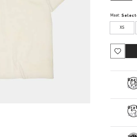
Maat:
Select
XS
Bez
Grat
Gra
30 d