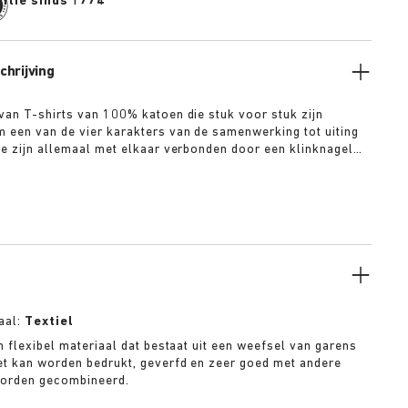
itie sinds 1774
hrijving
van T-shirts van 100% katoen die stuk voor stuk zijn
 een van de vier karakters van de samenwerking tot uiting
Ze zijn allemaal met elkaar verbonden door een klinknagel
 die ook doet denken aan het schoeisel. “The Artist” –
 wit T-shirt met verfijnd dirt-washed patina “The
ehaakt gebloemd T-shirt in overdyed legergroen “The
T-Shirt in overdyed zwart “The Collector” – Klassiek
T-shirt in overdyed navy Extra info:
aal:
Textiel
n flexibel materiaal dat bestaat uit een weefsel van garens
et kan worden bedrukt, geverfd en zeer goed met andere
worden gecombineerd.