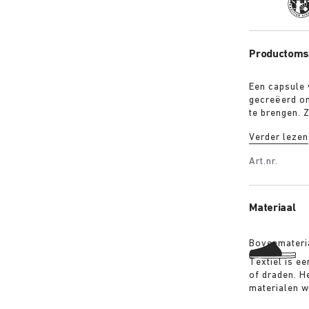
Trad
Productomsc
Een capsule 
gecreëerd om
te brengen. 
met twee logo's
Verder lezen
Ouder gemaakt
Gardener” – G
Art.nr.
Rebel” – Destroyed 
Materiaal
Bovenmateri
Textiel is ee
of draden. H
materialen 