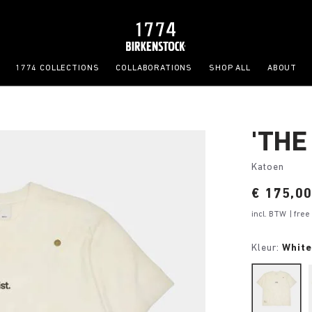
1774 COLLECTIONS
COLLABORATIONS
SHOP ALL
ABOUT
'THE
Katoen
Price:
€ 175,0
incl. BTW
| fre
Kleur:
White