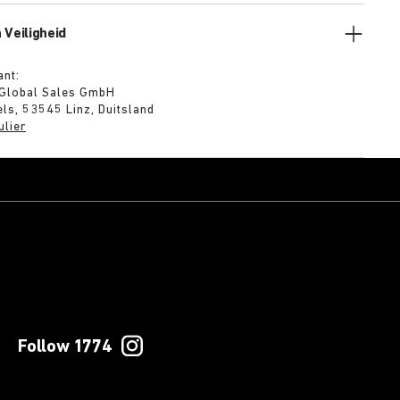
 Veiligheid
ant:
 Global Sales GmbH
ls, 53545 Linz, Duitsland
ulier
Follow 1774