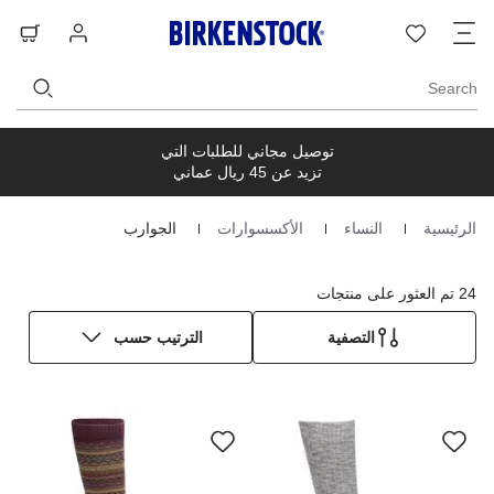
ت
قائمة
تسجيل
حق
ا
الرغبات
الدخول
ال
Search
توصيل مجاني للطلبات التي
تزيد عن 45 ريال عماني
الرئيسية
النساء
الأكسسوارات
الجوارب
Homepage
24 تم العثور على منتجات
التصفية
الترتيب حسب
سيؤدي
سي
التفاعل
الت
مع
مع
ألوان
ألو