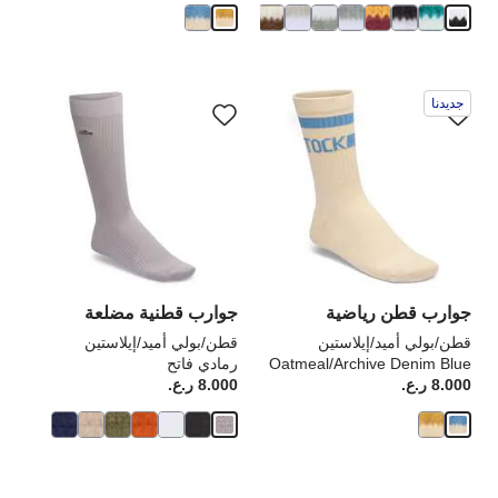
سيؤدي
سي
جديدنا
التفاعل
الت
مع
مع
ألوان
ألو
العينة
الع
إلى
إلى
تحديث
تحد
صورة
صو
المنتج
الم
جوارب قطن رياضية
جوارب قطنية مضلعة
قطن/بولي أميد/إيلاستين
قطن/بولي أميد/إيلاستين
Oatmeal/Archive Denim Blue
رمادي فاتح
8.000 ر.ع.
Price:
8.000 ر.ع.
rice: