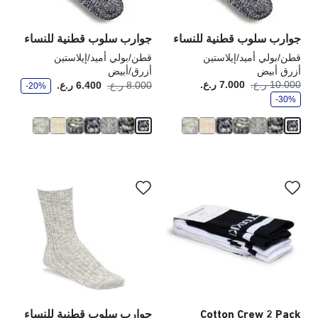
المنتج
الم
جوارب سلوب قطنية للنساء
جوارب سلوب قطنية للنساء
قطن/بولي أميد/إيلاستين
قطن/بولي أميد/إيلاستين
أزرق أبيض
أزرق/أبيض
و
و
10.000 ر.ع.
7.000 ر.ع.
أصبح
كانت:
أصبح
كانت
8.000 ر.ع.
6.400 ر.ع.
-20%
ف
ف
-30%
ر
ر
سيؤدي
سي
التفاعل
الت
مع
مع
ألوان
ألو
العينة
الع
إلى
إلى
تحديث
تحد
صورة
صو
المنتج
الم
Cotton Crew 2 Pack
جوارب سلوب قطنية للنساء