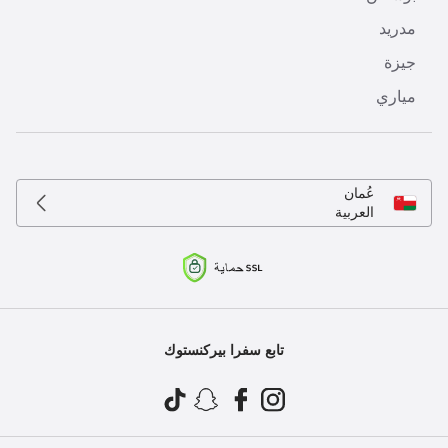
مدريد
جيزة
مياري
عُمان
العربية
تابع سفرا بيركنستوك