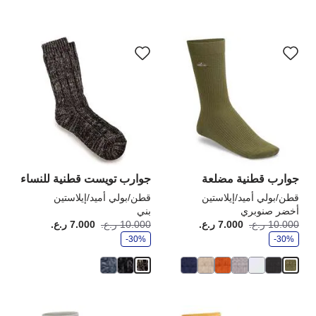
سيؤدي
سي
التفاعل
الت
مع
مع
ألوان
ألو
العينة
الع
إلى
إلى
تحديث
تحد
صورة
صو
المنتج
الم
جوارب قطنية مضلعة
جوارب تويست قطنية للنساء
قطن/بولي أميد/إيلاستين
قطن/بولي أميد/إيلاستين
أخضر صنوبري
بني
و
و
10.000 ر.ع.
7.000 ر.ع.
أصبح
كانت:
10.000 ر.ع.
7.000 ر.ع.
أصبح
كانت
ف
ف
-30%
ر
-30%
ر
سيؤدي
سي