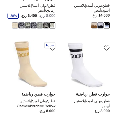
قطن/بولي أميد/إيلاستين
قطن/بولي أميد/إيلاستين
أسود/أبيض
رمادي/أبيض
و
14.000 ر.ع.
Price:
أصبح
كانت
8.000 ر.ع.
6.400 ر.ع.
-20%
ف
ر
سيؤدي
سي
جديدنا
التفاعل
الت
مع
مع
ألوان
ألو
العينة
الع
إلى
إلى
تحديث
تحد
صورة
صو
المنتج
الم
جوارب قطن رياضية
جوارب قطن رياضية
قطن/بولي أميد/إيلاستين
قطن/بولي أميد/إيلاستين
أبيض
Oatmeal/Archive Yellow
8.000 ر.ع.
Price:
8.000 ر.ع.
rice: