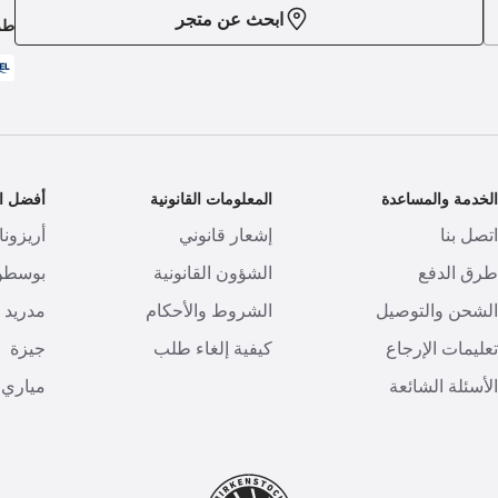
ابحث عن متجر
طر
لخدمة والمساعدة
المعلومات القانونية
أفضل ال
تصل بنا
إشعار قانوني
أريزونا
رق الدفع
الشؤون القانونية
بوسطن
لشحن والتوصيل
الشروط والأحكام
مدريد
عليمات الإرجاع
كيفية إلغاء طلب
جيزة
لأسئلة الشائعة
مياري