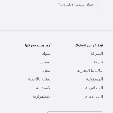
عنوان بريدك الإلكتروني
*
نبذة عن بيركنستوك
أمور يجب معرفتها
ا
الشركة
المواد
ا
تاريخنا
المقاس
ط
علاماتنا التجارية
النعل
ا
المسؤولية
العناية بالأحذية
ت
الاستدامة
ا
الوظائف
الاستمرارية
الصحافة