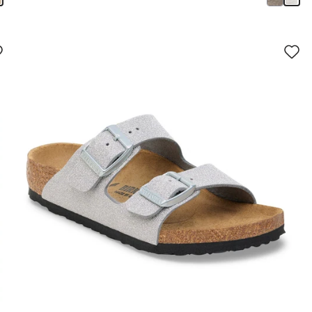
سيؤدي
سي
التفاعل
الت
مع
مع
ألوان
ألو
العينة
العي
إلى
إلى
تحديث
تحد
صورة
صو
المنتج
الم