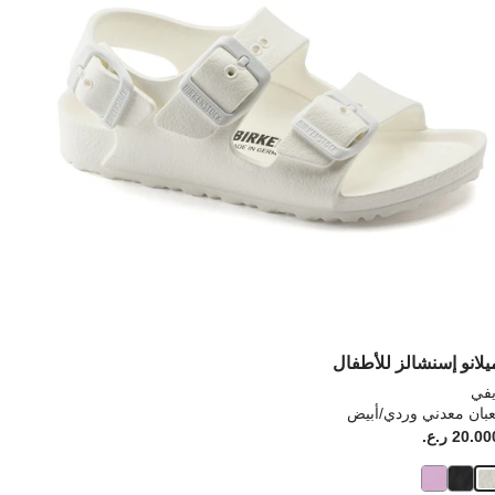
إلى
يث
تحديث
رة
صورة
نتج
المنتج
يلانو إسنشالز للأطفال
يفي
عبان معدني وردي/أبيض
Pr
20.0 ر.ع.
Price: