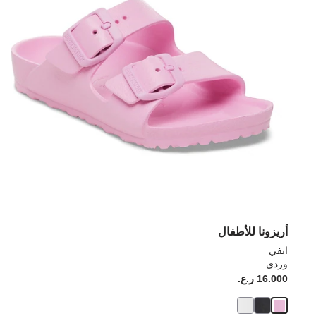
أريزونا للأطفال
ايفي
وردي
16.000 ر.ع.