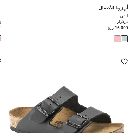
أريزونا للأطفال
ب
ايفي
ا
تركواز
و
Price:
16.000 ر.ع.
ice:
00
سيؤدي
سي
التفاعل
الت
مع
مع
ألوان
ألو
العينة
العي
إلى
إلى
تحديث
تحد
صورة
صو
المنتج
الم