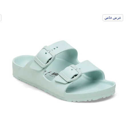
سيؤدي
سي
عرض خاص
التفاعل
الت
مع
مع
ألوان
ألو
العينة
العي
إلى
إلى
تحديث
تحد
صورة
صو
المنتج
الم