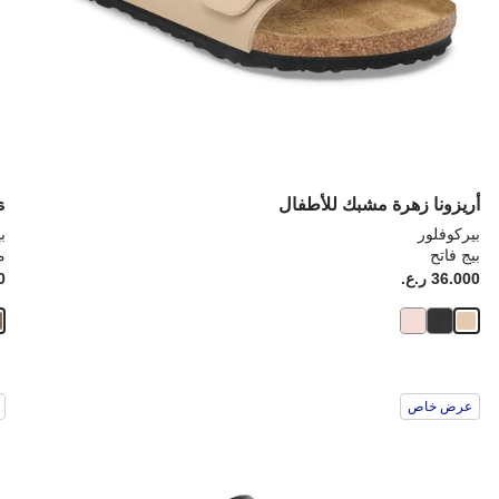
أريزونا زهرة مشبك للأطفال
s
بيركوفلور
ب
بيج فاتح
م
أصبح
كانت:
36.000 ر.ع.
ice:
00
سيؤدي
سي
عرض خاص
التفاعل
الت
مع
مع
ألوان
ألو
العينة
العي