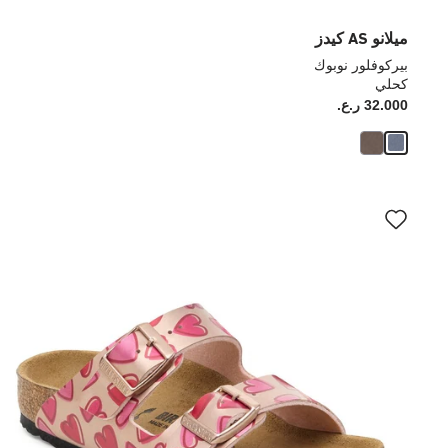
ميلانو AS كيدز
بيركوفلور نوبوك
كحلي
32.000 ر.ع.