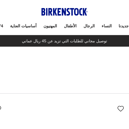
جديدنا
النساء
الرجال
الأطفال
المهنيون
أساسيات العناية
74
توصيل مجاني للطلبات التي تزيد عن 45 ريال عماني
سيؤدي
سي
التفاعل
الت
مع
مع
ألوان
ألو
العينة
العي