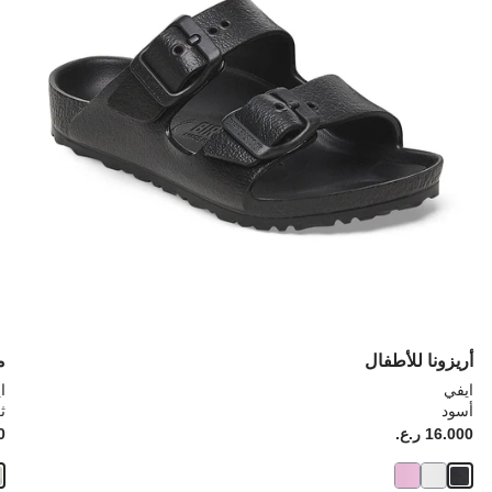
إلى
إلى
تحديث
تحد
صورة
صو
المنتج
الم
أريزونا للأطفال
م
ايفي
ا
أسود
ث
Price:
16.000 ر.ع.
ice:
00