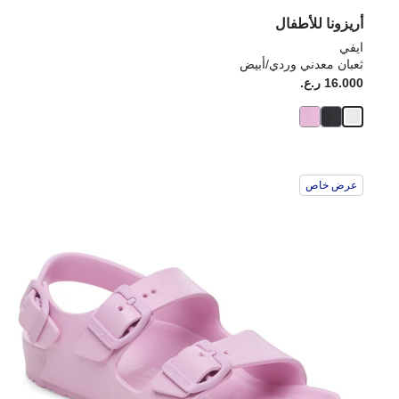
أريزونا للأطفال
ايفي
ثعبان معدني وردي/أبيض
16.000 ر.ع.
عرض خاص