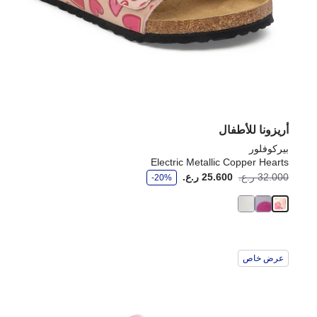
أريزونا للأطفال
بيركوفلور
Electric Metallic Copper Hearts
و
32.000 ر.ع.
25.600 ر.ع.
-20%
ف
ر
عرض خاص