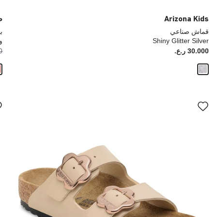
Arizona Kids
طو
قماش صناعي
ب
Shiny Glitter Silver
و
Price:
30.000 ر.ع.
ice:
00
سيؤدي
سي
التفاعل
الت
مع
مع
ألوان
ألو
العينة
العي
إلى
إلى
تحديث
تحد
صورة
صو
المنتج
الم