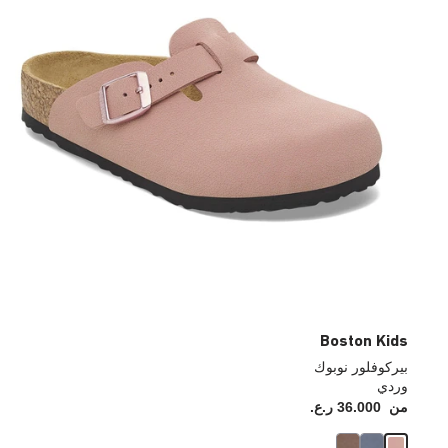
Boston Kids
بيركوفلور نوبوك
وردي
من
36.000 ر.ع.